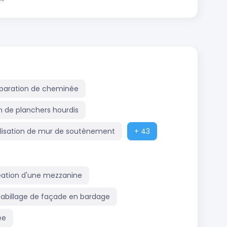
paration de cheminée
on de planchers hourdis
lisation de mur de soutènement
+ 43
éation d'une mezzanine
abillage de façade en bardage
ée