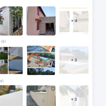
+ 4
(8)
+ 3
(8)
+ 3