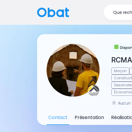
Que rech
Dispon
RCMA 
Maçon
Construc
Dessinate
Économist
Aucun 
Contact
Présentation
Réalisati