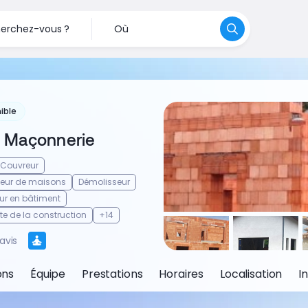
erchez-vous ?
Où
ible
Maçonnerie
Couvreur
teur de maisons
Démolisseur
ur en bâtiment
e de la construction
+14
avis
ons
Équipe
Prestations
Horaires
Localisation
I