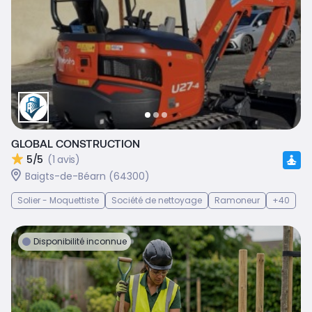
GLOBAL CONSTRUCTION
5/5
(1 avis)
Baigts-de-Béarn (64300)
Solier - Moquettiste
Société de nettoyage
Ramoneur
+40
Disponibilité inconnue