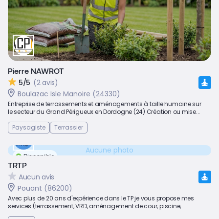
Pierre NAWROT
5/5
(2 avis)
Boulazac Isle Manoire (24330)
Entreprise de terrassements et aménagements à taille humaine sur
le secteur du Grand Périgueux en Dordogne (24) Création ou mise...
Paysagiste
Terrassier
Aucune photo
Disponible
TRTP
Aucun avis
Pouant (86200)
Avec plus de 20 ans d'expérience dans le TP je vous propose mes
services (terrassement, VRD, aménagement de cour, piscine,...