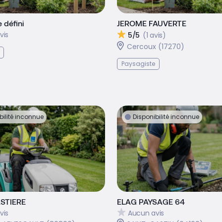
 défini
JEROME FAUVERTE
vis
5/5
(1 avis)
Cercoux (17270)
Paysagiste
bilité inconnue
Disponibilité inconnue
STIERE
ELAG PAYSAGE 64
vis
Aucun avis