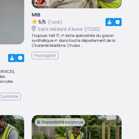
MIB
5/5
(1 avis)
Saint Médard d'Aunis (17220)
Toujours Vert 17, 🌱 est le spécialiste du gazon
synthétique 🌱 dans tout le département de la
Charente Maritime. Choisir...
Paysagiste
ERVICES,
des
de notre
Cuisiniste
Disponibilité inconnue