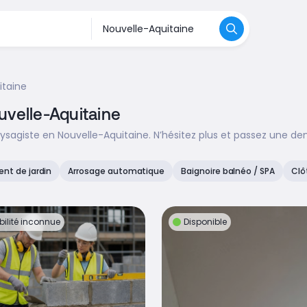
itaine
uvelle-Aquitaine
sagiste en Nouvelle-Aquitaine. N’hésitez plus et passez une de
t de jardin
Arrosage automatique
Baignoire balnéo / SPA
Clô
bilité inconnue
Disponible