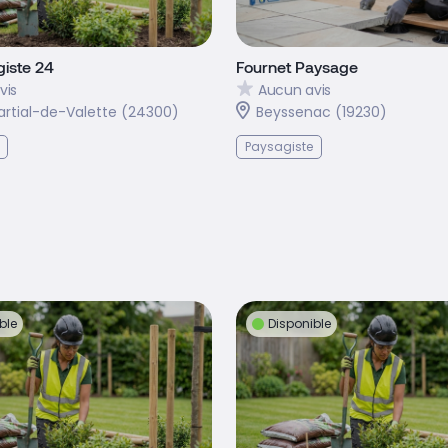
iste 24
Fournet Paysage
vis
Aucun avis
artial-de-Valette (24300)
Beyssenac (19230)
Paysagiste
ble
Disponible