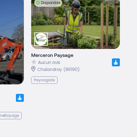
Disponible
Merceron Paysage
Aucun avis
Chalandray (86190)
Paysagiste
 nettoyage