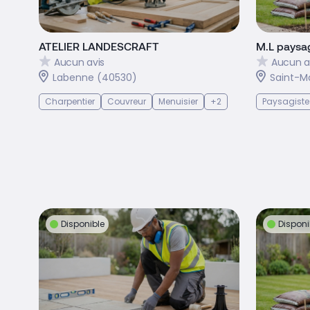
ATELIER LANDESCRAFT
M.L paysag
Aucun avis
Aucun a
Labenne (40530)
Saint-M
Charpentier
Couvreur
Menuisier
+2
Paysagiste
Disponible
Disponi