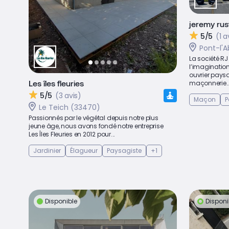
jeremy rus
5/5
(1 a
Pont-l'A
La société RJ
l’imaginatio
ouvrier paysa
Les îles fleuries
maçonnerie..
5/5
(3 avis)
Maçon
P
Le Teich (33470)
Passionnés par le végétal depuis notre plus
jeune âge, nous avons fondé notre entreprise
Les Îles Fleuries en 2012 pour...
Jardinier
Élagueur
Paysagiste
+1
Disponible
Disponi