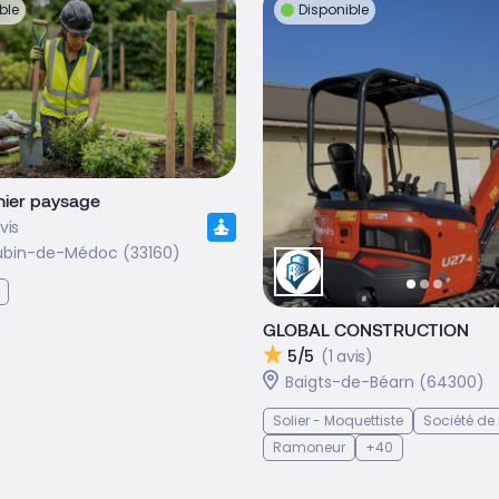
ble
Disponible
nier paysage
vis
ubin-de-Médoc (33160)
GLOBAL CONSTRUCTION
5/5
(1 avis)
Baigts-de-Béarn (64300)
Solier - Moquettiste
Société de
Ramoneur
+40