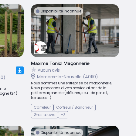
Disponibilité inconnue
Maxime Toniol Maçonnerie
Aucun avis
Morcenx-la-Nouvelle (40110)
30)
Nous sommes une entreprise de maçonnerie.
Nous proposons divers service allant de la
 le
petite maçonnerie (clôtures, seuil de portail,
dogne (24)
terrasses...)...
Carreleur
Coffreur / Bancheur
Gros œuvre
+3
Disponibilité inconnue