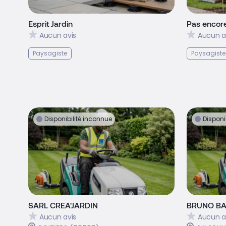
Esprit Jardin
Pas encore
Aucun avis
Aucun a
Paysagiste
Paysagiste
Disponibilité inconnue
Disponi
SARL CREA'JARDIN
BRUNO BA
Aucun avis
Aucun a