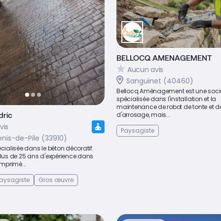
BELLOCQ AMENAGEMENT
Aucun avis
Sanguinet (40460)
Bellocq Aménagement est une soci
spécialisée dans l'installation et la
maintenance de robot de tonte et 
dric
d'arrosage, mais...
vis
Paysagiste
nis-de-Pile (33910)
écialisée dans le béton décoratif.
plus de 25 ans d'expérience dans
imprimé...
aysagiste
Gros œuvre