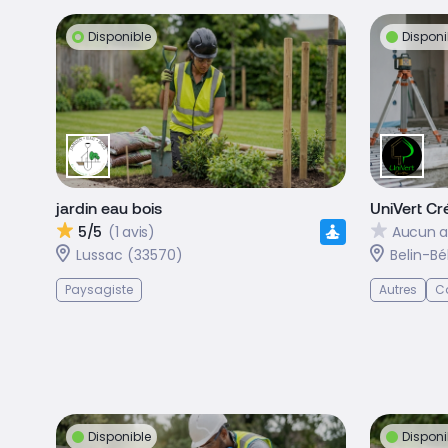
Disponible
Disponi
jardin eau bois
UniVert Cr
5/5
(1 avis)
Aucun a
Lussac (33570)
Belin-Bé
Paysagiste
Autres
Ca
Disponible
Disponi