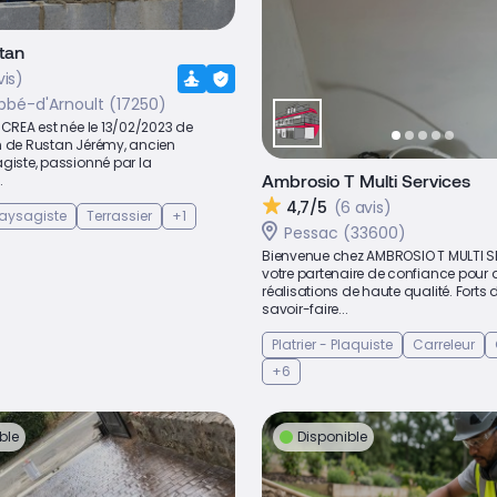
tan
vis)
bbé-d'Arnoult (17250)
 CREA est née le 13/02/2023 de
n de Rustan Jérémy, ancien
giste, passionné par la
Ambrosio T Multi Services
.
4,7/5
(6 avis)
aysagiste
Terrassier
+1
Pessac (33600)
Bienvenue chez AMBROSIO T MULTI S
votre partenaire de confiance pour 
réalisations de haute qualité. Forts 
savoir-faire...
Platrier - Plaquiste
Carreleur
+6
ble
Disponible