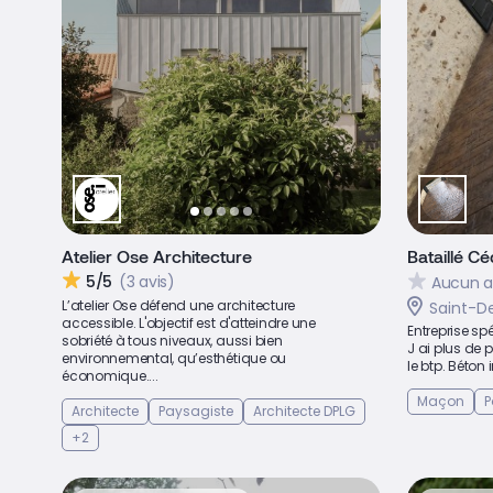
Atelier Ose Architecture
Bataillé Cé
5/5
(3 avis)
Aucun a
L’atelier Ose défend une architecture
Saint-De
accessible. L'objectif est d'atteindre une
Entreprise sp
sobriété à tous niveaux, aussi bien
J ai plus de 
environnemental, qu’esthétique ou
le btp. Béton 
économique....
Maçon
P
Architecte
Paysagiste
Architecte DPLG
+2