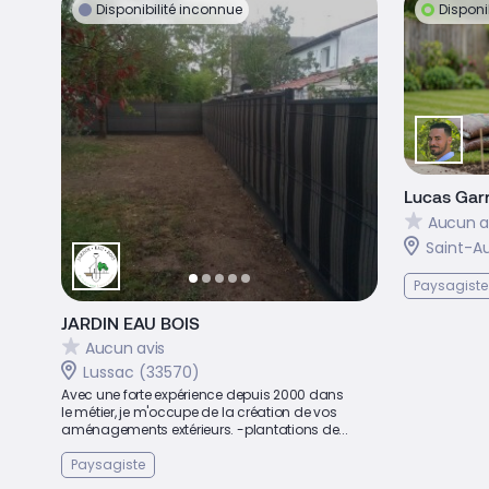
Disponibilité inconnue
Disponi
Lucas Gar
Aucun a
Saint-A
Paysagiste
JARDIN EAU BOIS
Aucun avis
Lussac (33570)
Avec une forte expérience depuis 2000 dans
le métier, je m'occupe de la création de vos
aménagements extérieurs. -plantations de...
Paysagiste