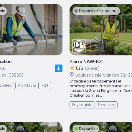
ble
Disponibilité inconnue
éation
Pierre NAWROT
vis
5/5
(2 avis)
liet (33830)
Boulazac Isle Manoire (243
Entreprise de terrassements et
rreleur
Architecte
+24
aménagements à taille humaine sur
secteur du Grand Périgueux en Dor
Création ou mise...
Paysagiste
Terrassier
ble
Disponible