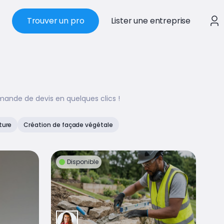
Trouver un pro
Lister une entreprise
mande de devis en quelques clics !
ture
Création de façade végétale
Disponible