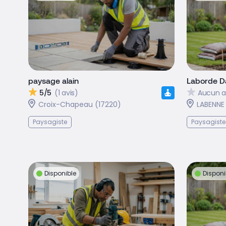
paysage alain
Laborde D
5/5
(1 avis)
Aucun a
Croix-Chapeau (17220)
LABENNE
Paysagiste
Paysagiste
Disponible
Disponi