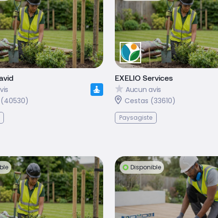
avid
EXELIO Services
vis
Aucun avis
 (40530)
Cestas (33610)
Paysagiste
ble
Disponible