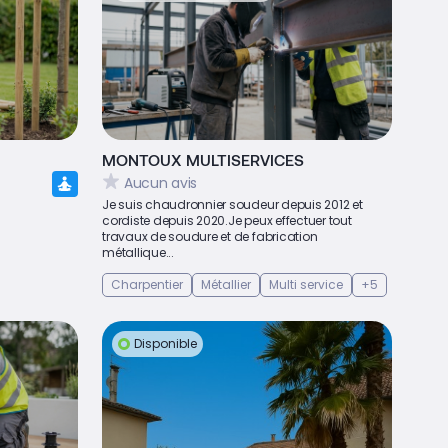
MONTOUX MULTISERVICES
Aucun avis
Je suis chaudronnier soudeur depuis 2012 et
cordiste depuis 2020.Je peux effectuer tout
travaux de soudure et de fabrication
métallique...
Charpentier
Métallier
Multi service
+5
Disponible