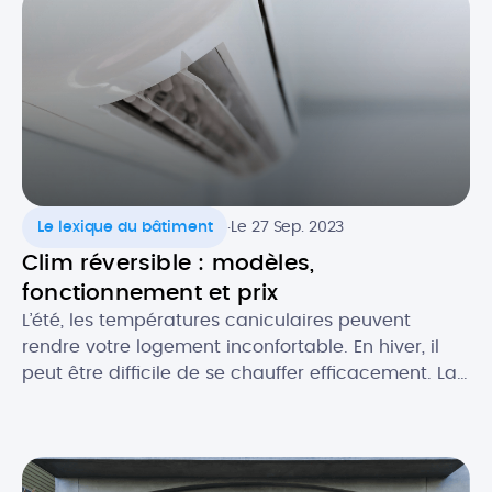
s’adapte à tous les goûts et tous les budgets. Quel
est le prix de pose au […]
.
Le lexique du bâtiment
Le 27 Sep. 2023
Clim réversible : modèles,
fonctionnement et prix
L’été, les températures caniculaires peuvent
rendre votre logement inconfortable. En hiver, il
peut être difficile de se chauffer efficacement. La
climatisation réversible est une solution qui vous
permet de bénéficier d’un confort thermique
optimal en toutes saisons. Découvrez tout ce qu’il
faut savoir sur la clim’ réversible, ou pompe à