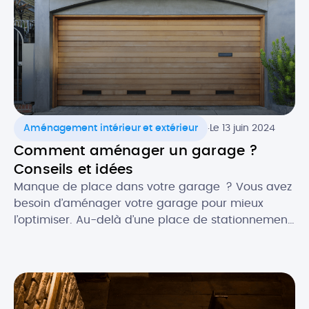
chaleur air/air : comment elle […]
.
Aménagement intérieur et extérieur
Le 13 juin 2024
Comment aménager un garage ?
Conseils et idées
Manque de place dans votre garage ? Vous avez
besoin d’aménager votre garage pour mieux
l’optimiser. Au-delà d’une place de stationnement,
le garage peut également être utilisé pour
répondre à d’autres fonctions. Vous pouvez ainsi
aménager des zones de votre garage en atelier
de bricolage, stockage, dressing ou encore
buanderie, voire l’exploiter en pièce de […]