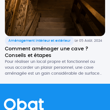
.
Aménagement intérieur et extérieur
Le 05 Août. 2024
Comment aménager une cave ?
Conseils et étapes
Pour réaliser un local propre et fonctionnel ou
vous accorder un plaisir personnel, une cave
aménagée est un gain considérable de surface
habitable. Les possibilités d’aménagement d’une
cave sont multiples pour créer des espaces
généralement très appréciés. Salle de jeux,
buanderie, chambre atypique… Si vous y apportez
le soin nécessaire, le résultat est souvent bluffant !
[…]