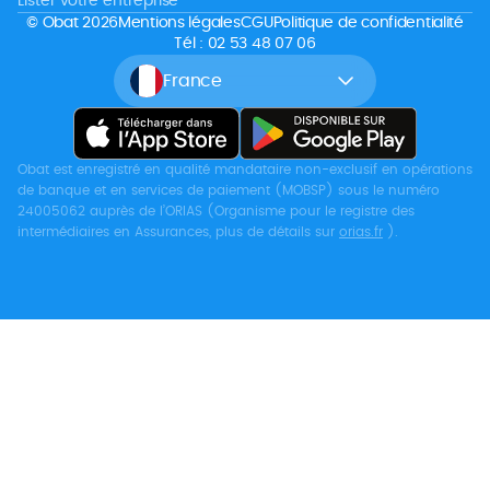
Lister votre entreprise
© Obat 2026
Mentions légales
CGU
Politique de confidentialité
Tél : 02 53 48 07 06
France
Obat est enregistré en qualité mandataire non-exclusif en opérations
de banque et en services de paiement (MOBSP) sous le numéro
24005062 auprès de l’ORIAS (Organisme pour le registre des
intermédiaires en Assurances, plus de détails sur
orias.fr
).