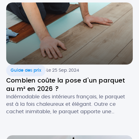
d’une réparation. Et c’est bien connu, une panne
de chauffe-eau n’arrive jamais au […]
.
Guide des prix
Le 25 Sep. 2024
Combien coûte la pose d’un parquet
au m² en 2026 ?
Indémodable des intérieurs français, le parquet
est à la fois chaleureux et élégant. Outre ce
cachet inimitable, le parquet apporte une
excellente isolation thermique et acoustique à
votre pièce. Essences classiques ou exotiques,
pose simple ou personnalisée : le parquet