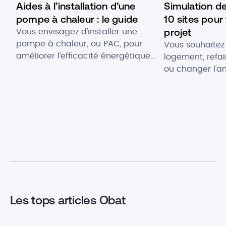
Aides à l’installation d’une
Simulation de
pompe à chaleur : le guide
10 sites pour
projet
Vous envisagez d’installer une
pompe à chaleur, ou PAC, pour
Vous souhaitez
améliorer l’efficacité énergétique
logement, refai
de votre logement ? Pour soutenir
ou changer l’
votre investissement et réduire
vos espaces ? 
vos émissions de carbone,
la réponse à v
plusieurs aides pompe à chaleur
trésorerie. Cet
sont aujourd’hui disponibles. Vous
permet de disp
souhaitez connaître votre
enveloppe aupr
éligibilité à ces différents coups
banque pour fi
de pouce financier pour une
travaux. Mais 
pompe à chaleur ? Voici les […]
et du montant q
d’obtenir ? Poin
Les tops articles Obat