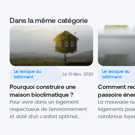
Dans la même catégorie
Le lexique du
Le lexique du
.
Le 01 Nov. 2023
bâtiment
bâtiment
Pourquoi construire une
Comment rec
maison bioclimatique ?
passoire éne
Pour vivre dans un logement
La mauvaise is
respectueux de l’environnement
logements pos
et doté d’un confort optimal,
nombreux foyer
choisir une maison bioclimatique
l’année. En ét
est une excellente idée. Ce type
une passoire t