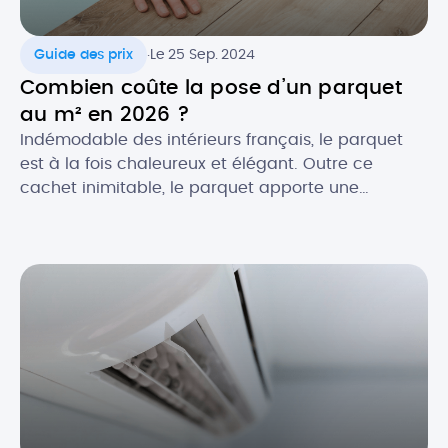
.
Guide des prix
Le 25 Sep. 2024
Combien coûte la pose d’un parquet
au m² en 2026 ?
Indémodable des intérieurs français, le parquet
est à la fois chaleureux et élégant. Outre ce
cachet inimitable, le parquet apporte une
excellente isolation thermique et acoustique à
votre pièce. Essences classiques ou exotiques,
pose simple ou personnalisée : le parquet
s’adapte à tous les goûts et tous les budgets. Quel
est le prix de pose au […]