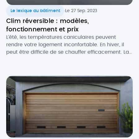
.
Le lexique du bâtiment
Le 27 Sep. 2023
Clim réversible : modèles,
fonctionnement et prix
L’été, les températures caniculaires peuvent
rendre votre logement inconfortable. En hiver, il
peut être difficile de se chauffer efficacement. La
climatisation réversible est une solution qui vous
permet de bénéficier d’un confort thermique
optimal en toutes saisons. Découvrez tout ce qu’il
faut savoir sur la clim’ réversible, ou pompe à
chaleur air/air : comment elle […]