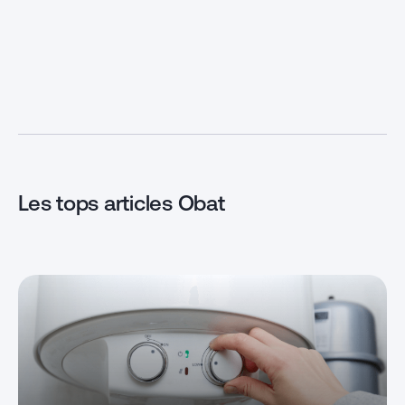
d’habitation entraîne des
synonyme d’inc
économies d’énergie très
trop chaud en é
importantes qui permettent un
hiver dans vot
retour sur investissement sur le
appartement. C
long terme. Comment construire
chauffage entr
ou rénover son logement pour
surconsommati
créer une maison bioclimatique ?
cher. […]
La maison bioclimatique […]
Les tops articles Obat