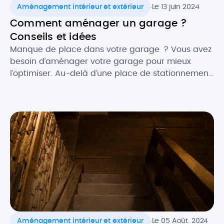
.
Aménagement intérieur et extérieur
Le 13 juin 2024
Comment aménager un garage ?
Conseils et idées
Manque de place dans votre garage ? Vous avez
besoin d’aménager votre garage pour mieux
l’optimiser. Au-delà d’une place de stationnement,
le garage peut également être utilisé pour
répondre à d’autres fonctions. Vous pouvez ainsi
aménager des zones de votre garage en atelier
de bricolage, stockage, dressing ou encore
buanderie, voire l’exploiter en pièce de […]
.
Aménagement intérieur et extérieur
Le 05 Août. 2024