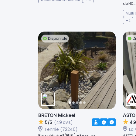
de ND...
Multi
+2
Disponible
D
BRETON Mickaël
ASTO
5/5
(49 avis)
4,
Tennie (72240)
La 
Breton Mickaël (EURL) – Expert en
ASTOL –