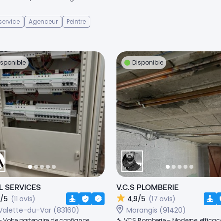
 service
Agenceur
Peintre
isponible
Disponible
L SERVICES
V.C.S PLOMBERIE
9/5
(11 avis)
4,9/5
(17 avis)
Valette-du-Var (83160)
Morangis (91420)
 Votre partenaire de confiance
🔧 VCS Plomberie – Moderne, efficac