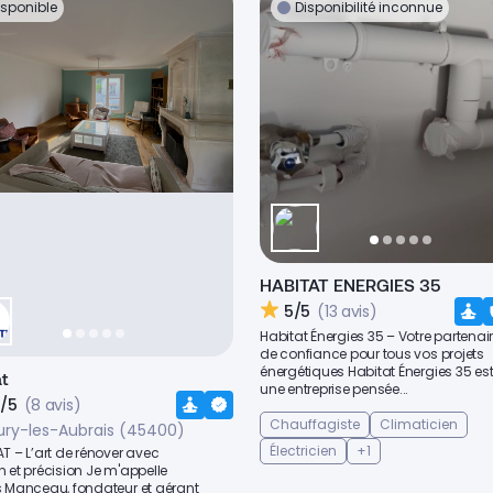
isponible
Disponibilité inconnue
HABITAT ENERGIES 35
5/5
(13 avis)
Habitat Énergies 35 – Votre partenai
de confiance pour tous vos projets
énergétiques Habitat Énergies 35 es
t
une entreprise pensée...
8/5
(8 avis)
Chauffagiste
Climaticien
ury-les-Aubrais (45400)
Électricien
+1
T – L’art de rénover avec
 et précision Je m'appelle
s Manceau, fondateur et gérant