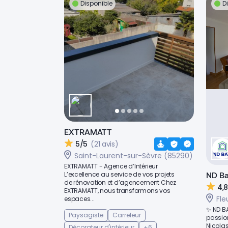
Disponible
D
EXTRAMATT
5/5
(21 avis)
Saint-Laurent-sur-Sèvre (85290)
EXTRAMATT - Agence d’Intérieur
L’excellence au service de vos projets
ND Ba
de rénovation et d’agencement Chez
4,
EXTRAMATT, nous transformons vos
Fle
espaces...
✨ ND BA
Paysagiste
Carreleur
passion
Nicola
Décorateur d'intérieur
+6