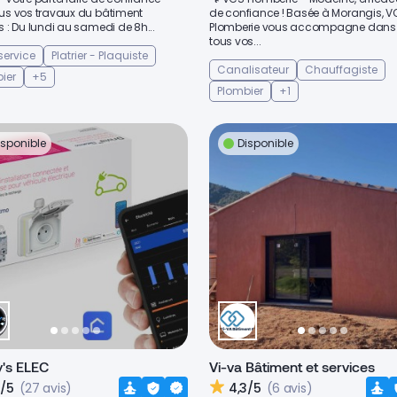
ous vos travaux du bâtiment
de confiance ! Basée à Morangis, V
s : Du lundi au samedi de 8h...
Plomberie vous accompagne dans
tous vos...
 service
Platrier - Plaquiste
Canalisateur
Chauffagiste
ier
+5
Plombier
+1
isponible
Disponible
y's ELEC
Vi-va Bâtiment et services
8/5
(27 avis)
4,3/5
(6 avis)