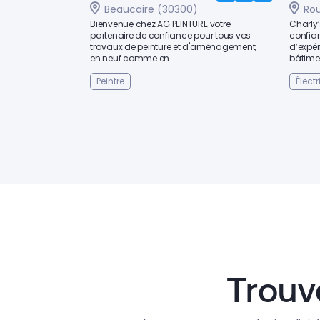
Beaucaire (30300)
Ro
Bienvenue chez AG PEINTURE votre
Charly’
partenaire de confiance pour tous vos
confia
travaux de peinture et d'aménagement,
d’expér
en neuf comme en...
bâtiment
Peintre
Électr
Trouv