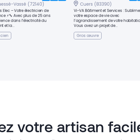
uessé-Vassé (72140)
Cuers (83390)
s Elec – Votre électricien de
Vi-VA Bâtiment et Services : Sublime
nce ⚡🔧 Avec plus de 25 ans
votre espace de vie avec
ience dans l’électricité du
l’agrandissement de votre habitatio
 et la...
Vous avez un projet de...
icien
Gros œuvre
ez votre artisan faci