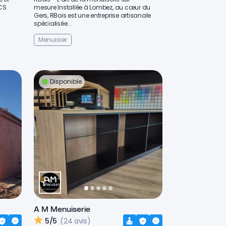
CS
mesure Installée à Lombez, au cœur du
Gers, RBois est une entreprise artisanale
spécialisée...
Menuisier
Disponible
A M Menuiserie
5/5
(24 avis)