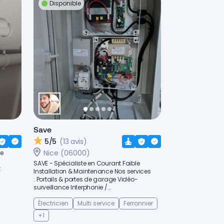
Disponible
Save
5/5
(13 avis)
Nice (06000)
re
SAVE - Spécialiste en Courant Faible
t
Installation & Maintenance Nos services
: Portails & portes de garage Vidéo-
surveillance Interphonie /...
Électricien
Multi service
Ferronnier
+1