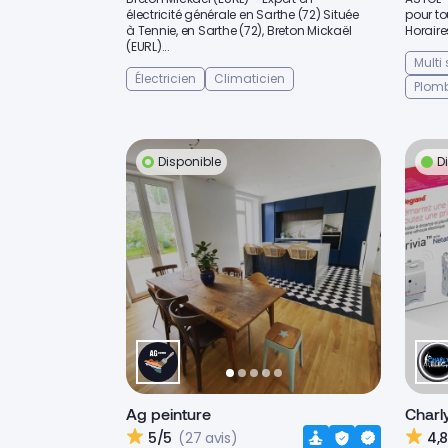
électricité générale en Sarthe (72) Située
pour t
à Tennie, en Sarthe (72), Breton Mickaël
Horaire
(EURL)...
Multi
Électricien
Climaticien
Plomb
Disponible
D
Ag peinture
Charl
5/5
(27 avis)
4,