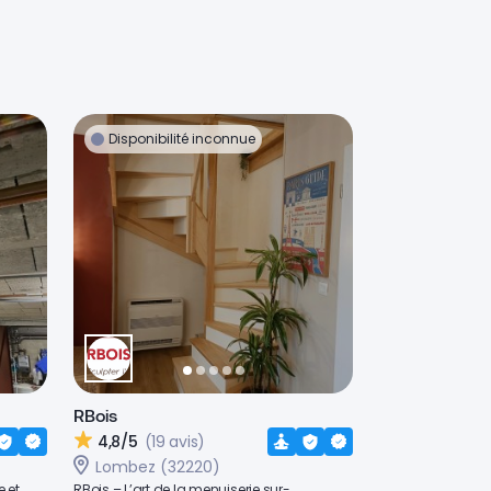
Disponibilité inconnue
RBois
4,8/5
(19 avis)
Lombez (32220)
e et
RBois – L’art de la menuiserie sur-