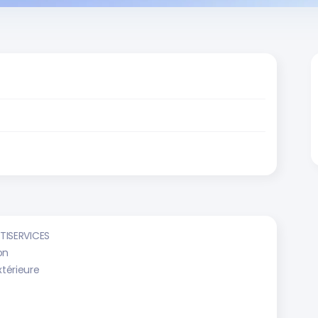
TISERVICES
on
xtérieure