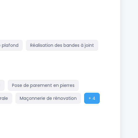
 plafond
Réalisation des bandes à joint
l
Pose de parement en pierres
rale
Maçonnerie de rénovation
+ 4