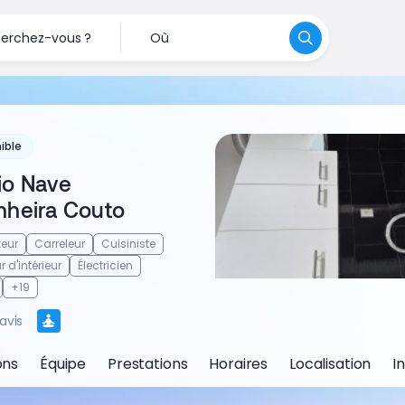
erchez-vous ?
Où
ible
io Nave
nheira Couto
eur
Carreleur
Cuisiniste
 d'intérieur
Électricien
+19
avis
ons
Équipe
Prestations
Horaires
Localisation
I