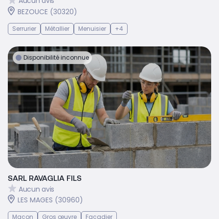
Aucun avis
BEZOUCE (30320)
Serrurier
Métallier
Menuisier
+4
Disponibilité inconnue
SARL RAVAGLIA FILS
Aucun avis
LES MAGES (30960)
Maçon
Gros œuvre
Façadier