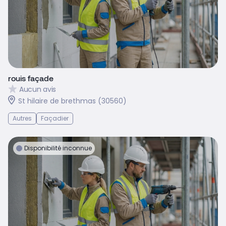
rouis façade
Aucun avis
St hilaire de brethmas (30560)
Autres
Façadier
Disponibilité inconnue