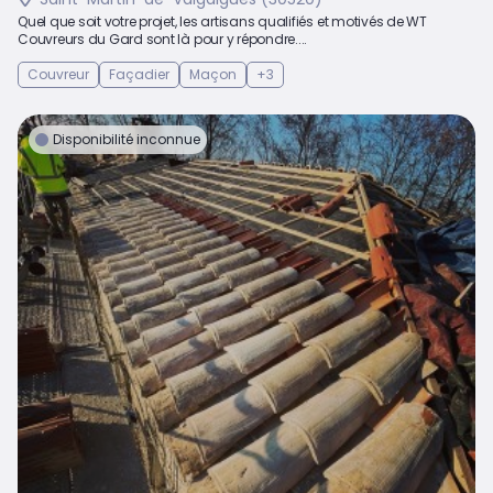
Quel que soit votre projet, les artisans qualifiés et motivés de WT
Couvreurs du Gard sont là pour y répondre....
Couvreur
Façadier
Maçon
+3
Disponibilité inconnue