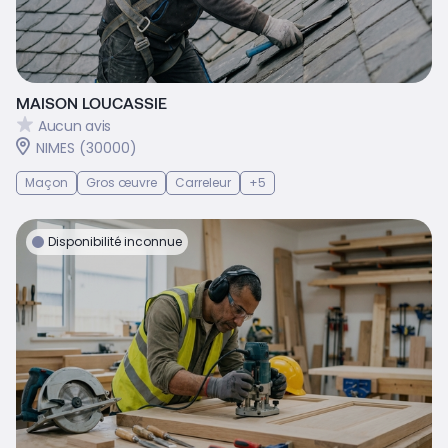
MAISON LOUCASSIE
Aucun avis
NIMES (30000)
Maçon
Gros œuvre
Carreleur
+5
Disponibilité inconnue