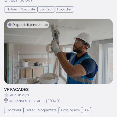
ALES (30100)
Platrier - Plaquiste
Jointeur
Façadier
Disponibilité inconnue
VF FACADES
Aucun avis
MEJANNES-LES-ALES (30340)
Carreleur
Solier - Moquettiste
Gros œuvre
+4