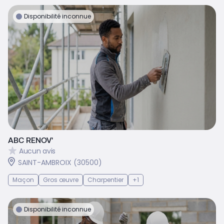
Disponibilité inconnue
ABC RENOV'
Aucun avis
SAINT-AMBROIX (30500)
Maçon
Gros œuvre
Charpentier
+1
Disponibilité inconnue