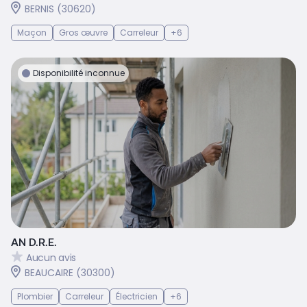
BERNIS (30620)
Maçon
Gros œuvre
Carreleur
+6
Disponibilité inconnue
AN D.R.E.
Aucun avis
BEAUCAIRE (30300)
Plombier
Carreleur
Électricien
+6