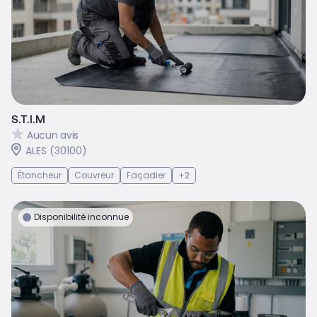
S.T.I.M
Aucun avis
ALES (30100)
Étancheur
Couvreur
Façadier
+2
Disponibilité inconnue