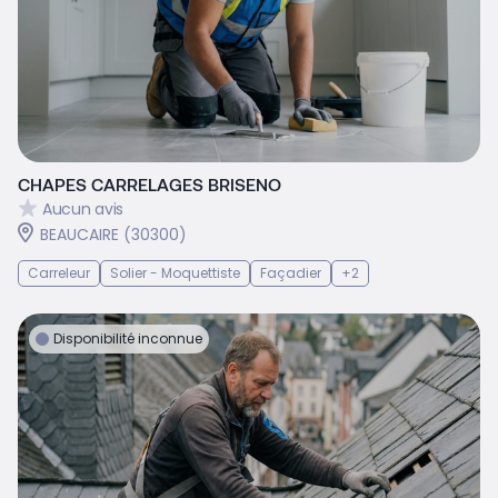
CHAPES CARRELAGES BRISENO
Aucun avis
BEAUCAIRE (30300)
Carreleur
Solier - Moquettiste
Façadier
+2
Disponibilité inconnue