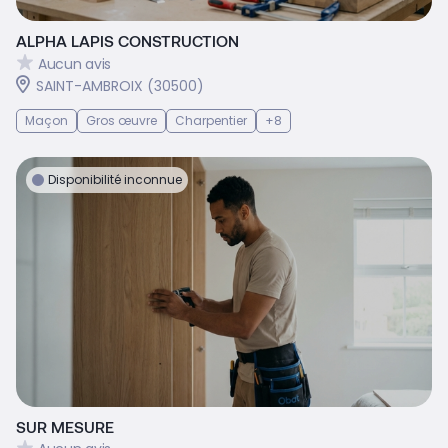
ALPHA LAPIS CONSTRUCTION
Aucun avis
SAINT-AMBROIX (30500)
Maçon
Gros œuvre
Charpentier
+8
Disponibilité inconnue
SUR MESURE