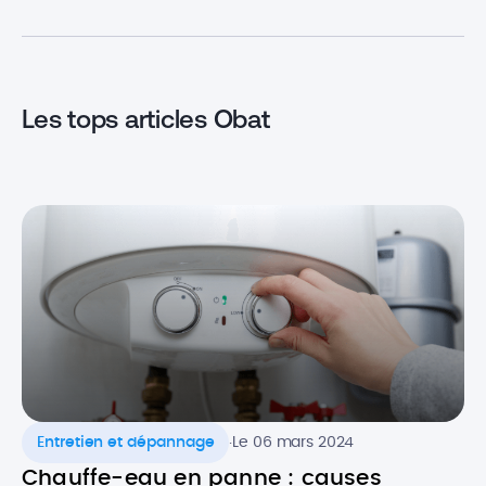
de pouce finan
travaux. Mais quid des modalités
pompe à chaleu
et du montant qu’il est possible
d’obtenir ? Point […]
Les tops articles Obat
.
Entretien et dépannage
Le 06 mars 2024
Chauffe-eau en panne : causes