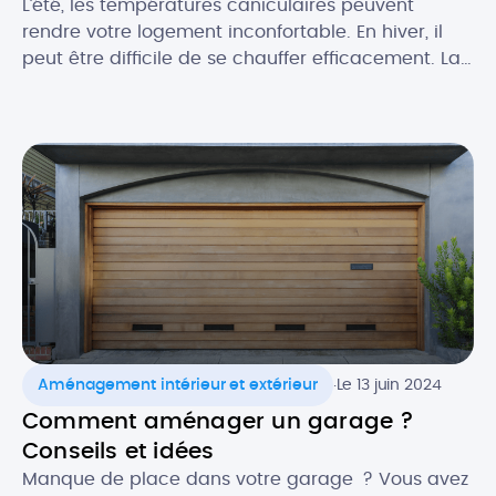
L’été, les températures caniculaires peuvent
rendre votre logement inconfortable. En hiver, il
peut être difficile de se chauffer efficacement. La
climatisation réversible est une solution qui vous
permet de bénéficier d’un confort thermique
optimal en toutes saisons. Découvrez tout ce qu’il
faut savoir sur la clim’ réversible, ou pompe à
chaleur air/air : comment elle […]
.
Aménagement intérieur et extérieur
Le 13 juin 2024
Comment aménager un garage ?
Conseils et idées
Manque de place dans votre garage ? Vous avez