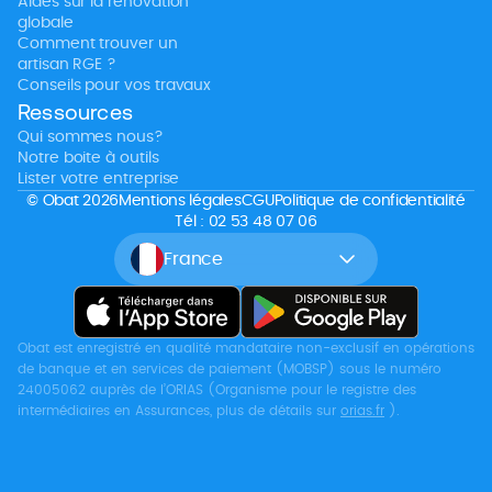
Aides sur la rénovation
globale
Comment trouver un
artisan RGE ?
Conseils pour vos travaux
Ressources
Qui sommes nous?
Notre boite à outils
Lister votre entreprise
© Obat 2026
Mentions légales
CGU
Politique de confidentialité
Tél : 02 53 48 07 06
France
Obat est enregistré en qualité mandataire non-exclusif en opérations
de banque et en services de paiement (MOBSP) sous le numéro
24005062 auprès de l’ORIAS (Organisme pour le registre des
intermédiaires en Assurances, plus de détails sur
orias.fr
).