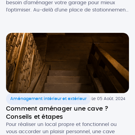
besoin d’aménager votre garage pour mieux
l’optimiser. Au-delà d’une place de stationnement,
le garage peut également être utilisé pour
répondre à d’autres fonctions. Vous pouvez ainsi
aménager des zones de votre garage en atelier
de bricolage, stockage, dressing ou encore
buanderie, voire l’exploiter en pièce de […]
.
Aménagement intérieur et extérieur
Le 05 Août. 2024
Comment aménager une cave ?
Conseils et étapes
Pour réaliser un local propre et fonctionnel ou
vous accorder un plaisir personnel, une cave