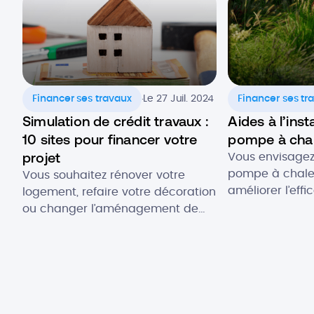
.
Financer ses travaux
Le 27 Juil. 2024
Financer ses tr
Simulation de crédit travaux :
Aides à l’inst
10 sites pour financer votre
pompe à chale
projet
Vous envisagez 
pompe à chaleu
Vous souhaitez rénover votre
améliorer l’eff
logement, refaire votre décoration
de votre logem
ou changer l’aménagement de
votre investiss
vos espaces ? Le prêt travaux est
vos émissions 
la réponse à votre besoin de
plusieurs aide
trésorerie. Cette solution vous
sont aujourd’hu
permet de disposer d’une
souhaitez conna
enveloppe auprès de votre
éligibilité à ce
banque pour financer vos