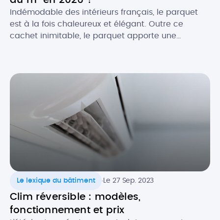
au m² en 2026 ?
Indémodable des intérieurs français, le parquet
est à la fois chaleureux et élégant. Outre ce
cachet inimitable, le parquet apporte une
excellente isolation thermique et acoustique à
votre pièce. Essences classiques ou exotiques,
pose simple ou personnalisée : le parquet
s’adapte à tous les goûts et tous les budgets. Quel
est le prix de pose au […]
.
Le lexique du bâtiment
Le 27 Sep. 2023
Clim réversible : modèles,
fonctionnement et prix