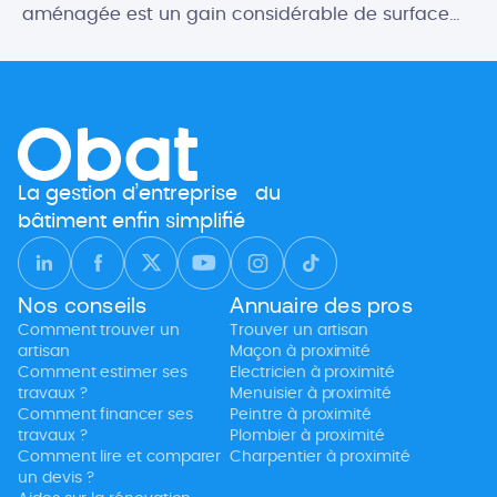
aménagée est un gain considérable de surface
habitable. Les possibilités d’aménagement d’une
cave sont multiples pour créer des espaces
généralement très appréciés. Salle de jeux,
buanderie, chambre atypique… Si vous y apportez
le soin nécessaire, le résultat est souvent bluffant !
[…]
La gestion d’entreprise du
bâtiment enfin simplifié
Nos conseils
Annuaire des pros
Comment trouver un
Trouver un artisan
artisan
Maçon à proximité
Comment estimer ses
Electricien à proximité
travaux ?
Menuisier à proximité
Comment financer ses
Peintre à proximité
travaux ?
Plombier à proximité
Comment lire et comparer
Charpentier à proximité
un devis ?