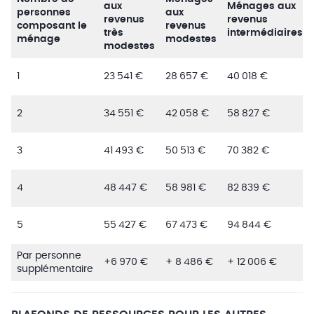
aux
Ménages aux
personnes
aux
revenus
revenus
composant le
revenus
très
intermédiaires
ménage
modestes
modestes
1
23 541 €
28 657 €
40 018 €
2
34 551 €
42 058 €
58 827 €
3
41 493 €
50 513 €
70 382 €
4
48 447 €
58 981 €
82 839 €
5
55 427 €
67 473 €
94 844 €
Par personne
+6 970 €
+ 8 486 €
+ 12 006 €
supplémentaire