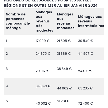
PLAFONDS DE RESSOURCES POUR LES AUTRES
RÉGIONS ET EN OUTRE MER AU 1ER JANVIER 2024
Ménages
Nombre de
Ménages
aux
Ménages aux
personnes
aux
revenus
revenus
composant le
revenus
très
intermédiaires
ménage
modestes
modestes
1
17 009 €
21 805 €
30 549 €
2
24 875 €
31 889 €
44 907 €
3
38 349 €
29 917 €
54 071 €
4
34 948 €
44 802 €
63 235 €
5
51 281 €
40 002 €
72 400 €