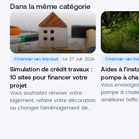
Dans la même catégorie
.
Financer ses travaux
Le 27 Juil. 2024
Financer ses tr
Simulation de crédit travaux :
Aides à l’inst
10 sites pour financer votre
pompe à chale
projet
Vous envisagez 
pompe à chaleu
Vous souhaitez rénover votre
améliorer l’eff
logement, refaire votre décoration
de votre logem
ou changer l’aménagement de
votre investiss
vos espaces ? Le prêt travaux est
vos émissions 
la réponse à votre besoin de
plusieurs aide
trésorerie. Cette solution vous
sont aujourd’hu
permet de disposer d’une