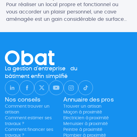
Pour réaliser un local propre et fonctionnel ou
vous accorder un plaisir personnel, une cave
aménagée est un gain considérable de surface
habitable. Les possibilités d’aménagement d’une
cave sont multiples pour créer des espaces
généralement très appréciés. Salle de jeux,
buanderie, chambre atypique… Si vous y apportez
le soin nécessaire, le résultat est souvent bluffant !
[…]
La gestion d’entreprise du
bâtiment enfin simplifié
Nos conseils
Annuaire des pros
Comment trouver un
Trouver un artisan
artisan
Maçon à proximité
Comment estimer ses
Electricien à proximité
travaux ?
Menuisier à proximité
Comment financer ses
Peintre à proximité
travaux ?
Plombier à proximité