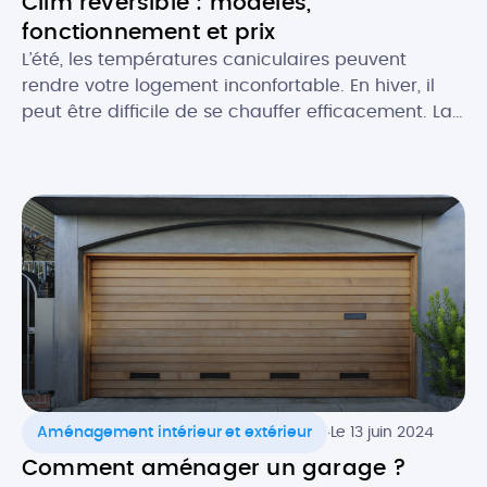
Clim réversible : modèles,
fonctionnement et prix
L’été, les températures caniculaires peuvent
rendre votre logement inconfortable. En hiver, il
peut être difficile de se chauffer efficacement. La
climatisation réversible est une solution qui vous
permet de bénéficier d’un confort thermique
optimal en toutes saisons. Découvrez tout ce qu’il
faut savoir sur la clim’ réversible, ou pompe à
chaleur air/air : comment elle […]
.
Aménagement intérieur et extérieur
Le 13 juin 2024
Comment aménager un garage ?