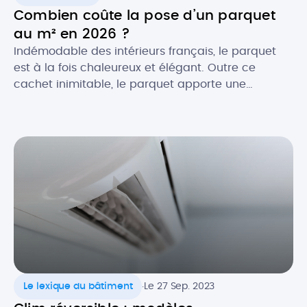
Combien coûte la pose d’un parquet
au m² en 2026 ?
Indémodable des intérieurs français, le parquet
est à la fois chaleureux et élégant. Outre ce
cachet inimitable, le parquet apporte une
excellente isolation thermique et acoustique à
votre pièce. Essences classiques ou exotiques,
pose simple ou personnalisée : le parquet
s’adapte à tous les goûts et tous les budgets. Quel
est le prix de pose au […]
.
Le lexique du bâtiment
Le 27 Sep. 2023