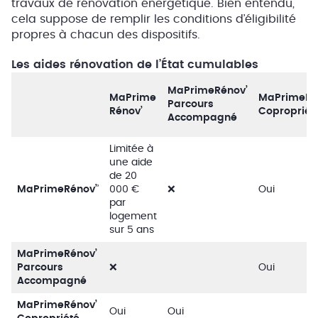
travaux de rénovation énergétique. Bien entendu,
cela suppose de remplir les conditions d’éligibilité
propres à chacun des dispositifs.
Les aides rénovation de l’État cumulables
MaPrimeRénov’
MaPrime
MaPrimeRé
Parcours
Rénov’
Copropriét
Accompagné
Limitée à
une aide
de 20
MaPrimeRénov’
’
000 €
❌
Oui
par
logement
sur 5 ans
MaPrimeRénov’
Parcours
❌
Oui
Accompagné
MaPrimeRénov’
Oui
Oui