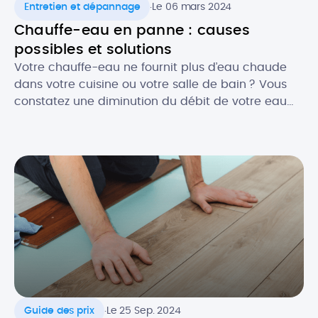
.
Entretien et dépannage
Le 06 mars 2024
Chauffe-eau en panne : causes
possibles et solutions
Votre chauffe-eau ne fournit plus d’eau chaude
dans votre cuisine ou votre salle de bain ? Vous
constatez une diminution du débit de votre eau
chaude ? Face à ce genre de désagréments, il y a
fort à parier que votre chauffe-eau ait besoin
d’une réparation. Et c’est bien connu, une panne
de chauffe-eau n’arrive jamais au […]
.
Guide des prix
Le 25 Sep. 2024