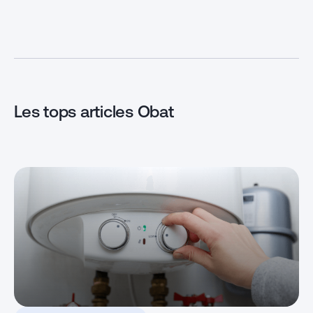
souhaitez conna
enveloppe auprès de votre
éligibilité à ce
banque pour financer vos
de pouce finan
travaux. Mais quid des modalités
pompe à chaleu
et du montant qu’il est possible
d’obtenir ? Point […]
Les tops articles Obat