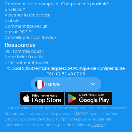
Comment lire et comparer
Charpentier à proximité
un devis ?
Aides sur la rénovation
globale
Comment trouver un
artisan RGE ?
Conseils pour vos travaux
Ressources
Qui sommes nous?
Notre boite à outils
Lister votre entreprise
© Obat 2026
Mentions légales
CGU
Politique de confidentialité
Tél : 02 53 48 07 06
France
Obat est enregistré en qualité mandataire non-exclusif en opérations
de banque et en services de paiement (MOBSP) sous le numéro
24005062 auprès de l’ORIAS (Organisme pour le registre des
intermédiaires en Assurances, plus de détails sur
orias.fr
).