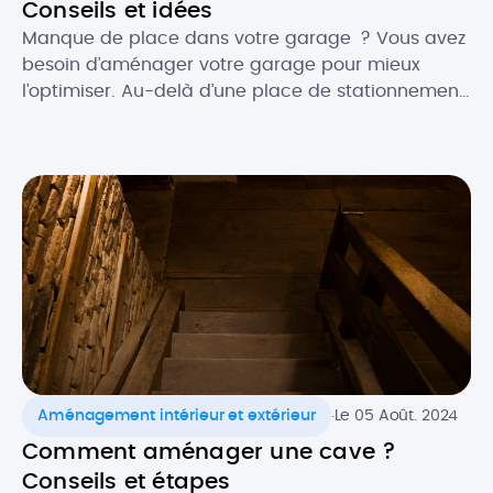
Conseils et idées
Manque de place dans votre garage ? Vous avez
besoin d’aménager votre garage pour mieux
l’optimiser. Au-delà d’une place de stationnement,
le garage peut également être utilisé pour
répondre à d’autres fonctions. Vous pouvez ainsi
aménager des zones de votre garage en atelier
de bricolage, stockage, dressing ou encore
buanderie, voire l’exploiter en pièce de […]
.
Aménagement intérieur et extérieur
Le 05 Août. 2024
Comment aménager une cave ?
Conseils et étapes