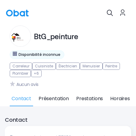
BtG_peinture
Disponibilité inconnue
Carreleur
Cuisiniste
Électricien
Menuisier
Peintre
Plombier
+6
Aucun avis
Contact
Présentation
Prestations
Horaires
Contact