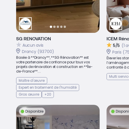
SG RENOVATION
ICEM Réno
Aucun avis
5/5
(1 a
Drancy (93700)
Paris (7
Basée à **Drancy**, **SG Rénovation** est
Élever les st
votre partenaire de confiance pour tous vos
l’aménagemen
projets de rénovation et construction en **Île-
confronté à d
de-France**....
Multi servic
Maître d'œuvre
Expert en traitement de l'humidité
Gros œuvre
+20
Disponible
Disponi