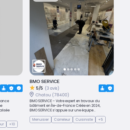
BMO SERVICE
5/5
(3 avis)
Chatou (78400)
fance
BMO SERVICE – Votre expert en travaux du
ne
bâtiment en Île-de-France Créée en 2024,
alisée
BMO SERVICE s’appuie sur une équipe...
Menuisier
Carreleur
Cuisiniste
+5
eur
+10