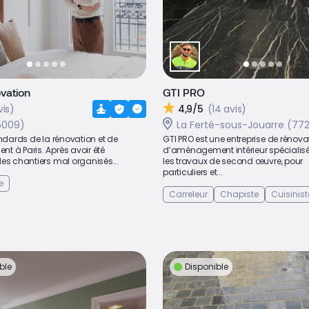
vation
GTI PRO
vis)
4,9/5
(14 avis)
5009)
La Ferté-sous-Jouarre (77
andards de la rénovation et de
GTI PRO est une entreprise de rénova
t à Paris. Après avoir été
d’aménagement intérieur spécialis
es chantiers mal organisés...
les travaux de second œuvre, pour
particuliers et...
e
Carreleur
Chapiste
Cuisinist
ble
Disponible