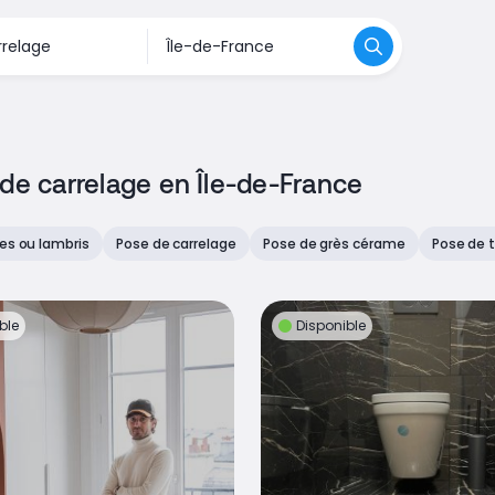
 de carrelage en Île-de-France
es ou lambris
Pose de carrelage
Pose de grès cérame
Pose de t
ble
Disponible