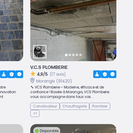
V.C.S PLOMBERIE
4,9/5
(17 avis)
)
Morangis (91420)
tre
🔧 VCS Plomberie – Moderne, efficace et de
énovation
confiance ! Basée à Morangis, VCS Plomberie
nt
vous accompagne dans tous vos...
Canalisateur
Chauffagiste
Plombier
+1
Disponible