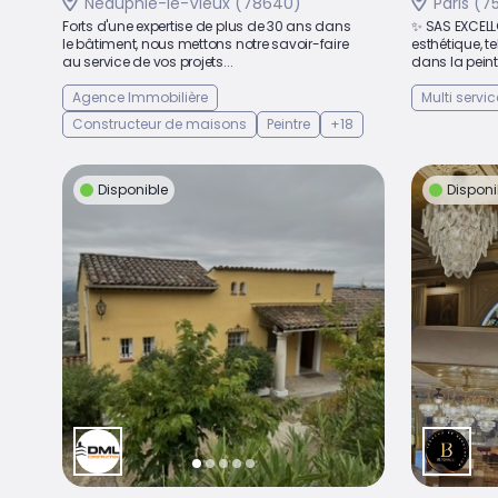
Neauphle-le-Vieux (78640)
Paris (7
Forts d'une expertise de plus de 30 ans dans
✨ SAS EXCELLO
le bâtiment, nous mettons notre savoir-faire
esthétique, te
au service de vos projets...
dans la peint
Agence Immobilière
Multi servic
Constructeur de maisons
Peintre
+18
Disponible
Disponi