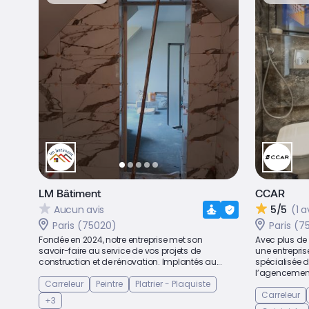
LM Bâtiment
CCAR
Aucun avis
5/5
(1 a
Paris (75020)
Paris (7
Fondée en 2024, notre entreprise met son
Avec plus de
savoir-faire au service de vos projets de
une entrepris
construction et de rénovation. Implantés au...
spécialisée d
l’agencement
Carreleur
Peintre
Platrier - Plaquiste
Carreleur
+3