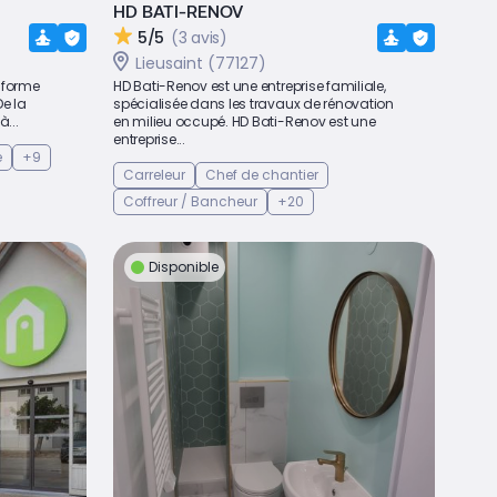
HD BATI-RENOV
5/5
(3 avis)
Lieusaint (77127)
nsforme
HD Bati-Renov est une entreprise familiale,
De la
spécialisée dans les travaux de rénovation
...
en milieu occupé. HD Bati-Renov est une
entreprise...
e
+9
Carreleur
Chef de chantier
Coffreur / Bancheur
+20
Disponible