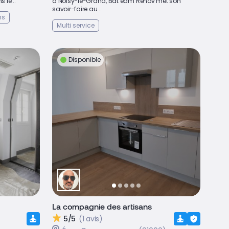
 le...
à Noisy-le-Grand, Bat’eam Renov met son
savoir-faire au...
ns
Multi service
Disponible
La compagnie des artisans
5/5
(1 avis)