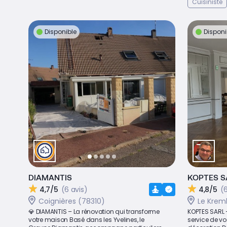
Cuisiniste
Disponible
Disponi
DIAMANTIS
KOPTES S
4,7/5
(6 avis)
4,8/5
(6
Coignières (78310)
Le Krem
💎 DIAMANTIS – La rénovation qui transforme
KOPTES SARL –
votre maison Basé dans les Yvelines, le
service de vo