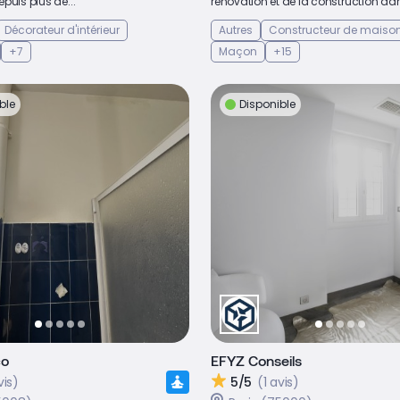
puis plus de...
rénovation et de la construction dans
Décorateur d'intérieur
Autres
Constructeur de maiso
+7
Maçon
+15
ble
Disponible
co
EFYZ Conseils
vis)
5/5
(1 avis)