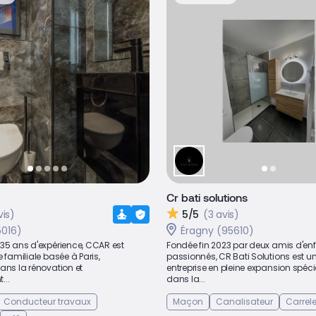
Cr bati solutions
vis)
5/5
(3 avis)
5016)
Éragny (95610)
 35 ans d'expérience, CCAR est
Fondée fin 2023 par deux amis d'en
e familiale basée à Paris,
passionnés, CR Bati Solutions est u
ans la rénovation et
entreprise en pleine expansion spéci
...
dans la...
Conducteur travaux
Maçon
Canalisateur
Carrel