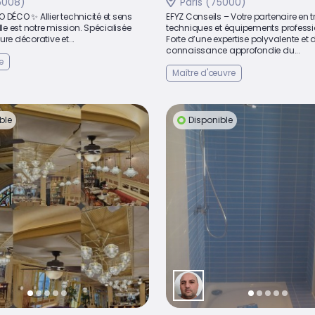
5008)
Paris (75000)
 DÉCO ✨ Allier technicité et sens
EFYZ Conseils – Votre partenaire en 
lle est notre mission. Spécialisée
techniques et équipements professi
ure décorative et...
Forte d’une expertise polyvalente et 
connaissance approfondie du...
e
Maître d'œuvre
ble
Disponible