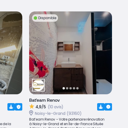
Disponible
Bat'eam Renov
4,9/5
(10 avis)
Noisy-le-Grand (93160)
Bat’eam Renov – Votre partenaire rénovation
e de la
à Noisy-le-Grand et en Île-de-France Située