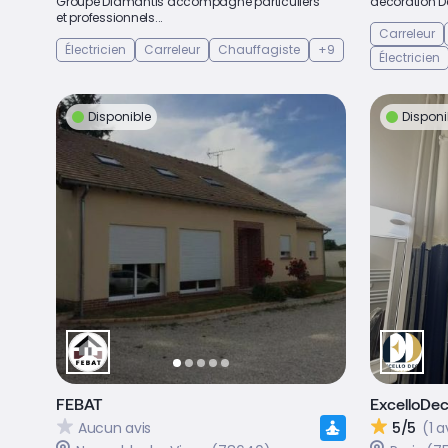
Groupe Diamantis accompagne particuliers
décoration De
et professionnels...
Carreleur
Électricien
Carreleur
Chauffagiste
+9
Électricien
Disponible
Disponi
FEBAT
ExcelloDe
Aucun avis
5/5
(1 a