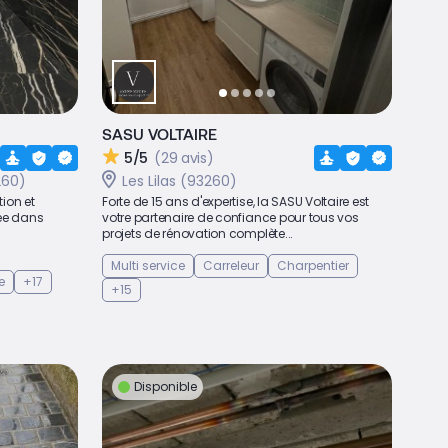
SASU VOLTAIRE
5/5
(29 avis)
260)
Les Lilas (93260)
tion et
Forte de 15 ans d'expertise, la SASU Voltaire est
ée dans
votre partenaire de confiance pour tous vos
projets de rénovation complète...
Multi service
Carreleur
Charpentier
e
+17
+15
Disponible