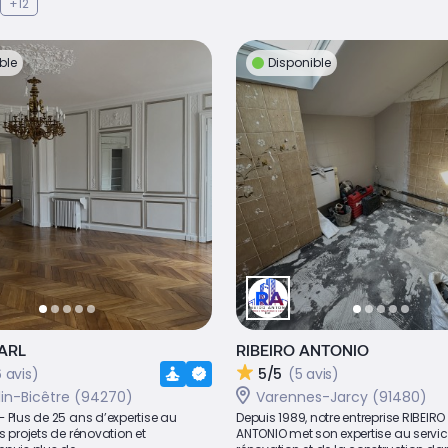
+12
ble
Disponible
ARL
RIBEIRO ANTONIO
 avis)
5/5
(5 avis)
lin-Bicêtre (94270)
Varennes-Jarcy (91480)
 Plus de 25 ans d’expertise au
Depuis 1989, notre entreprise RIBEIRO
s projets de rénovation et
ANTONIO met son expertise au servic