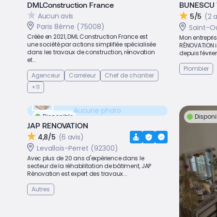
DMLConstruction France
BUNESCU 
Aucun avis
5/5
(2 a
Paris 8ème (75008)
Saint-O
Créée en 2021, DML Construction France est
Mon entrepri
une société par actions simplifiée spécialisée
RÉNOVATION i
dans les travaux de construction, rénovation
depuis février
et...
Plombier
Agenceur
Carreleur
Chef de chantier
+11
Aucune photo
Disponible
Disponi
JAP RENOVATION
4,8/5
(6 avis)
Levallois-Perret (92300)
Avec plus de 20 ans d'expérience dans le
secteur de la réhabilitation de bâtiment, JAP
Rénovation est expert des travaux...
Autres