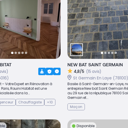
BITAT
NEW BAT SAINT GERMAIN
avis)
4,8/5
(15 avis)
5016)
St Germain En Laye (78100
t – Votre Expert en Rénovation à
Basée à Saint-Germain-en-Laye, no
 Paris, Rouini Habitat est une
entreprise New bat Saint Germain R
cialisée dans la...
au 29 rue de la république 78100 Sai
Germain et...
genceur
Chauffagiste
+10
Maçon
ble
Disponible