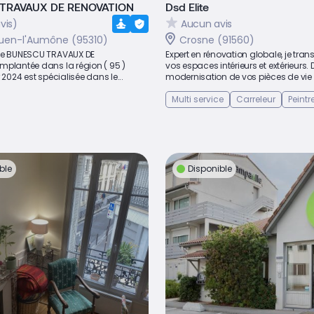
TRAVAUX DE RENOVATION
Dsd Elite
vis)
Aucun avis
uen-l'Aumône (95310)
Crosne (91560)
se BUNESCU TRAVAUX DE
Expert en rénovation globale, je tra
mplantée dans la région ( 95 )
vos espaces intérieurs et extérieurs. 
 2024 est spécialisée dans le...
modernisation de vos pièces de vie à
Multi service
Carreleur
Peintr
ble
Disponible