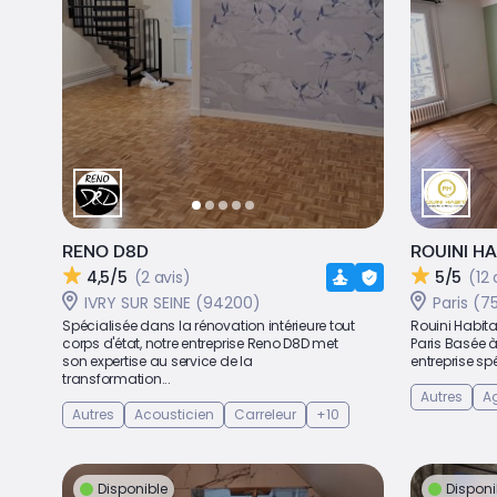
RENO D8D
ROUINI HA
4,5/5
(2 avis)
5/5
(12 
IVRY SUR SEINE (94200)
Paris (7
Spécialisée dans la rénovation intérieure tout
Rouini Habita
corps d'état, notre entreprise Reno D8D met
Paris Basée à
son expertise au service de la
entreprise spé
transformation...
Autres
A
Autres
Acousticien
Carreleur
+10
Disponible
Disponi