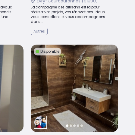
Évry-Courcouronnes (91000)
travaux
La compagnie des artisans est là pour
onnels
réaliser vos projets, vos rénovations . Nous
d’une
vous conseillons et vous accompagnons
dans...
Autres
Disponible