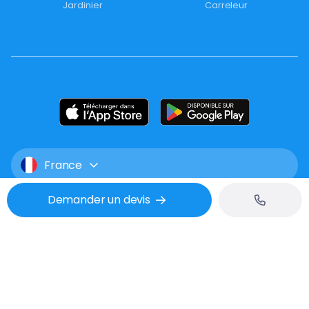
Jardinier
Carreleur
France
Demander un devis
Mentions légales
CGU
Confidentialité
Tél : 02 53 48 07 06