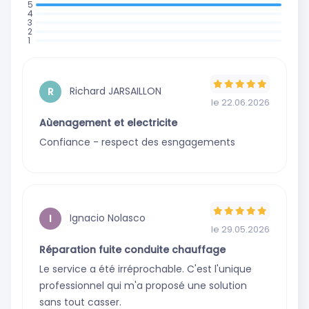
: 2 avis
:
:
0
:
0
:
avis
0
avis
0
avis
avis
Richard JARSAILLON
R
le 22.06.2026
Aùenagement et electricite
Confiance - respect des esngagements
Ignacio Nolasco
I
le 29.05.2026
Réparation fuite conduite chauffage
Le service a été irréprochable. C'est l'unique
professionnel qui m'a proposé une solution
sans tout casser.