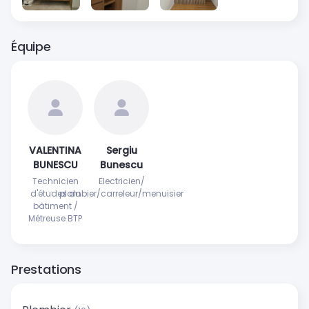
Équipe
VALENTINA
Sergiu
BUNESCU
Bunescu
Technicien
Electricien/
d'études du
plombier/carreleur/menuisier
bâtiment /
Métreuse BTP
Prestations