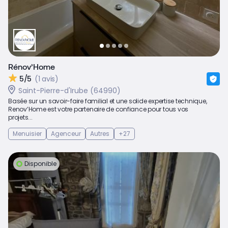
Rénov’Home
5/5
(1 avis)
Saint-Pierre-d'Irube (64990)
Basée sur un savoir-faire familial et une solide expertise technique,
Renov’Home est votre partenaire de confiance pour tous vos
projets...
Menuisier
Agenceur
Autres
+27
Disponible