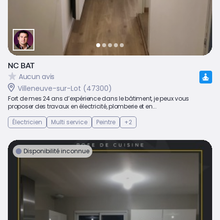
NC BAT
Aucun avis
Villeneuve-sur-Lot (47300)
Fort de mes 24 ans d’expérience dans le bâtiment, je peux vous
proposer des travaux en électricité, plomberie et en...
Électricien
Multi service
Peintre
+2
Disponibilité inconnue