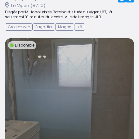
Le Vigen (87110)
Dirigée par M. Joao Lebres Botelho et située au Vigen (87), à
seulement 10 minutes du centre-ville de Limoges, JLB...
Gros œuvre
Façadier
Maçon
+6
Disponible