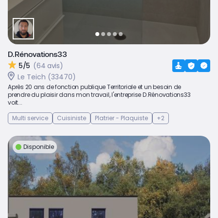
D.Rénovations33
5/5
(64 avis)
Le Teich (33470)
Après 20 ans de fonction publique Territoriale et un besoin de
prendre du plaisir dans mon travail, l'entreprise D.Rénovations33
voit...
Multi service
Cuisiniste
Platrier - Plaquiste
+2
Disponible