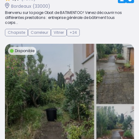
Bordeaux (33000)
Bienvenu sur la page Obat de BATIMENTOO ! Venez découvrir nos
différentes prestations : entreprise générale de bâtiment tous
corps...
Chapiste
Carreleur
Vitrier
+24
Disponible