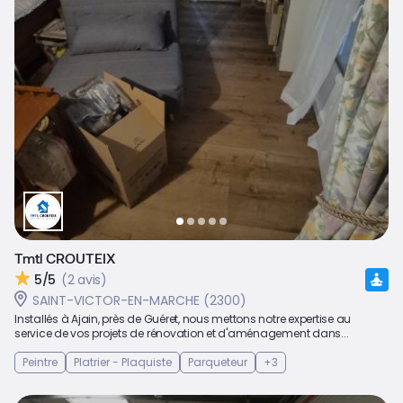
Tmtl CROUTEIX
5/5
(2 avis)
SAINT-VICTOR-EN-MARCHE (2300)
Installés à Ajain, près de Guéret, nous mettons notre expertise au
service de vos projets de rénovation et d'aménagement dans...
Peintre
Platrier - Plaquiste
Parqueteur
+3