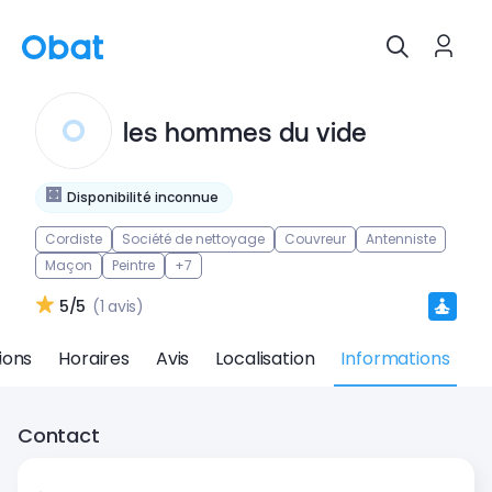
les hommes du vide
Disponibilité inconnue
Cordiste
Société de nettoyage
Couvreur
Antenniste
Maçon
Peintre
+7
5/5
(1 avis)
ions
Horaires
Avis
Localisation
Informations
Contact