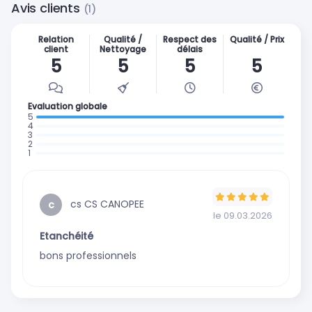
Avis clients
(1)
Relation
Qualité /
Respect des
Qualité / Prix
client
Nettoyage
délais
5
5
5
5
Evaluation globale
: 1 avis
:
:
0
:
0
:
avis
0
avis
0
avis
avis
cs CS CANOPEE
c
le 09.03.2026
Etanchéité
bons professionnels