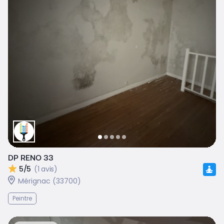
DP RENO 33
5/5
(1 avis)
Mérignac (33700)
Peintre