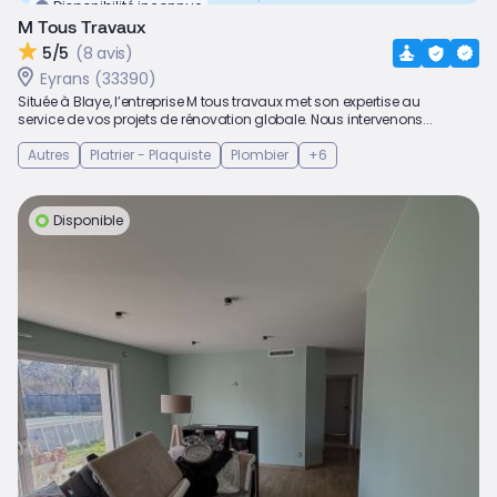
Disponibilité inconnue
M Tous Travaux
5/5
(8 avis)
Eyrans (33390)
Située à Blaye, l’entreprise M tous travaux met son expertise au
service de vos projets de rénovation globale. Nous intervenons...
Autres
Platrier - Plaquiste
Plombier
+6
Disponible