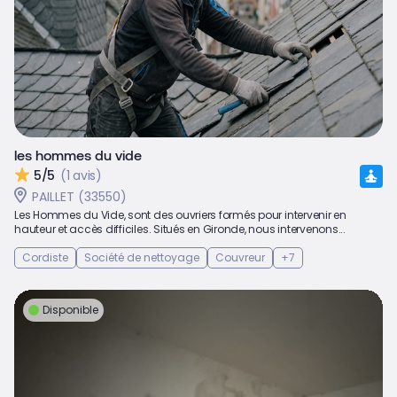
les hommes du vide
5/5
(1 avis)
PAILLET (33550)
Les Hommes du Vide, sont des ouvriers formés pour intervenir en
hauteur et accès difficiles. Situés en Gironde, nous intervenons...
Cordiste
Société de nettoyage
Couvreur
+7
Disponible