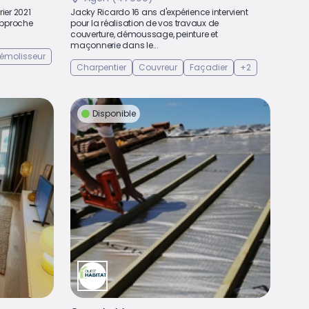
rier 2021
Jacky Ricardo 16 ans d'expérience intervient
approche
pour la réalisation de vos travaux de
couverture, démoussage, peinture et
maçonnerie dans le...
émolisseur
Charpentier
Couvreur
Façadier
+2
Disponible