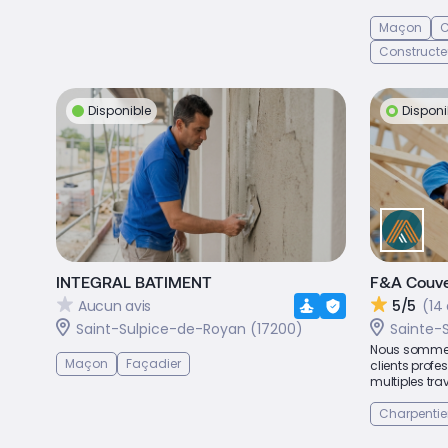
Maçon
C
Constructe
Disponible
Disponi
INTEGRAL BATIMENT
F&A Couve
Aucun avis
5/5
(14 
Saint-Sulpice-de-Royan (17200)
Sainte-S
Nous somme 
Maçon
Façadier
clients profes
multiples trav
Charpentie