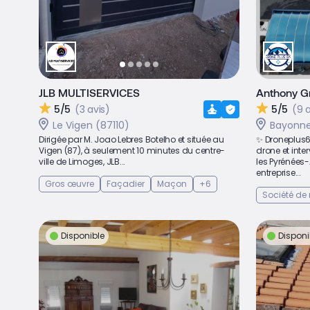
JLB MULTISERVICES
Anthony G
5/5
(3 avis)
5/5
(9 
Le Vigen (87110)
Bayonne
Dirigée par M. Joao Lebres Botelho et située au
✨ Droneplus6
Vigen (87), à seulement 10 minutes du centre-
drone et int
ville de Limoges, JLB...
les Pyrénées-
entreprise...
Gros œuvre
Façadier
Maçon
+6
Société de
Disponible
Disponi