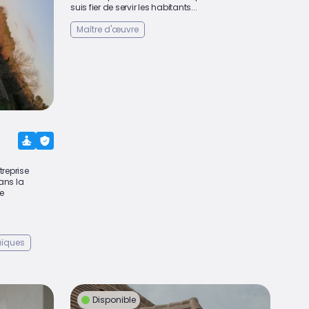
suis fier de servir les habitants...
Maître d'œuvre
treprise
ans la
le
aïques
Disponible