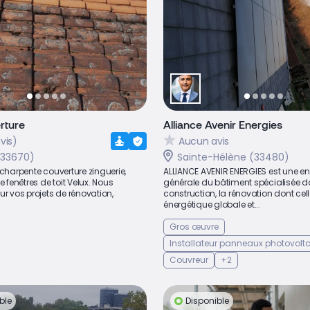
rture
Alliance Avenir Energies
vis)
Aucun avis
(33670)
Sainte-Hélène (33480)
 charpente couverture zinguerie,
ALLIANCE AVENIR ENERGIES est une en
e fenêtres de toit Velux. Nous
générale du bâtiment spécialisée d
ur vos projets de rénovation,
construction, la rénovation dont cel
énergétique globale et...
Gros œuvre
Installateur panneaux photovolt
Couvreur
+2
ble
Disponible