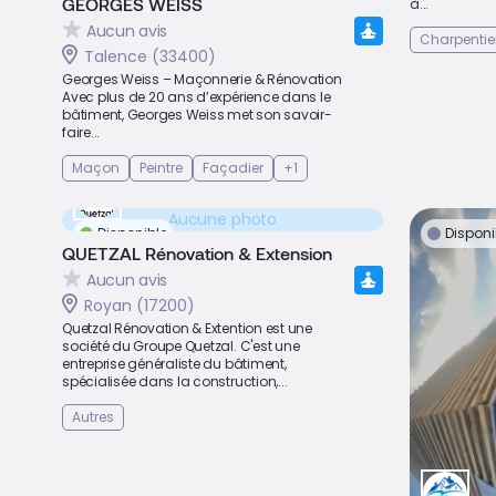
GEORGES WEISS
à...
Aucun avis
Charpentie
Talence (33400)
Georges Weiss – Maçonnerie & Rénovation
Avec plus de 20 ans d’expérience dans le
bâtiment, Georges Weiss met son savoir-
faire...
Maçon
Peintre
Façadier
+1
Aucune photo
Disponible
Disponi
QUETZAL Rénovation & Extension
Aucun avis
Royan (17200)
Quetzal Rénovation & Extention est une
société du Groupe Quetzal. C'est une
entreprise généraliste du bâtiment,
spécialisée dans la construction,...
Autres