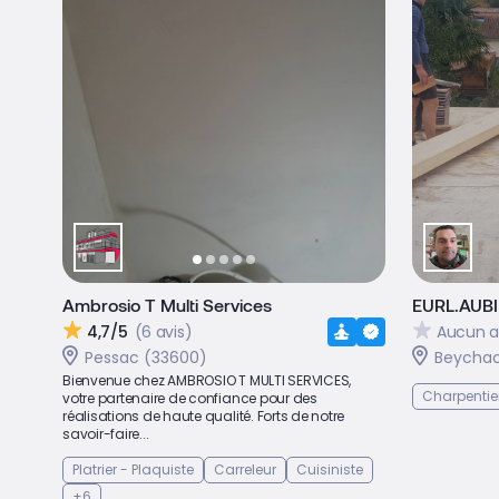
Ambrosio T Multi Services
EURL.AUB
4,7/5
(6 avis)
Aucun a
Pessac (33600)
Beychac
Bienvenue chez AMBROSIO T MULTI SERVICES,
Charpentie
votre partenaire de confiance pour des
réalisations de haute qualité. Forts de notre
savoir-faire...
Platrier - Plaquiste
Carreleur
Cuisiniste
+6