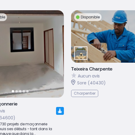
ble
Disponible
Teixeira Charpente
Aucun avis
Sore (40430)
Charpentier
onnerie
vis
(64600)
 730 projets de maçonnerie
uis ses débuts - tant dans la
neuve que dans la...