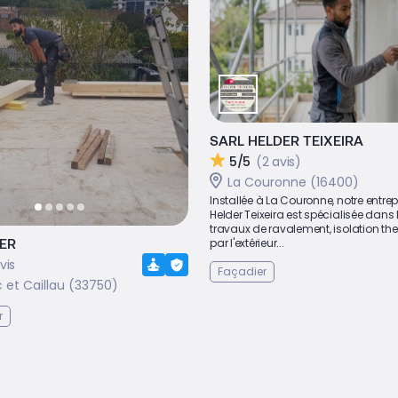
SARL HELDER TEIXEIRA
5/5
(2 avis)
La Couronne (16400)
Installée à La Couronne, notre entrep
Helder Teixeira est spécialisée dans 
travaux de ravalement, isolation th
IER
par l'extérieur...
vis
Façadier
 et Caillau (33750)
r