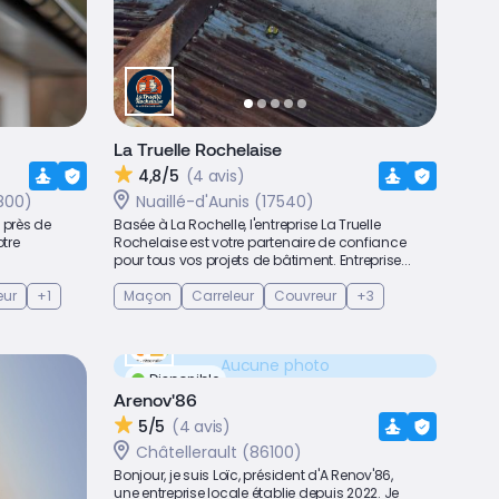
La Truelle Rochelaise
4,8/5
(4 avis)
800)
Nuaillé-d'Aunis (17540)
t près de
Basée à La Rochelle, l'entreprise La Truelle
tre
Rochelaise est votre partenaire de confiance
pour tous vos projets de bâtiment. Entreprise...
eur
+1
Maçon
Carreleur
Couvreur
+3
Aucune photo
Disponible
Arenov'86
5/5
(4 avis)
Châtellerault (86100)
Bonjour, je suis Loïc, président d'A Renov'86,
une entreprise locale établie depuis 2022. Je