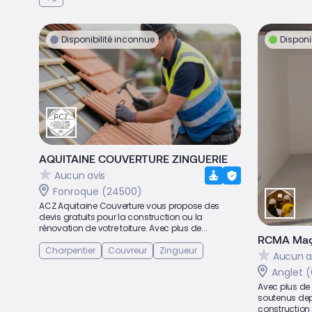
Disponibilité inconnue
Disponi
AQUITAINE COUVERTURE ZINGUERIE
Aucun avis
Fonroque (24500)
ACZ Aquitaine Couverture vous propose des
devis gratuits pour la construction ou la
rénovation de votre toiture. Avec plus de...
RCMA Maç
Charpentier
Couvreur
Zingueur
Aucun a
Anglet 
Avec plus de
soutenus dep
construction 