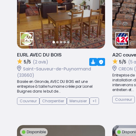
EURL AVEC DU BOIS
A2C couve
5/5
(2 avis)
5/5
(5 a
Saint-Sauveur-de-Puynormand
CREON 
(33660)
Entreprise de
installation d
Basée en Gironde, AVEC DU BOIS est une
intervenons s
entreprise à taille humaine créée par Lionel
entretien et...
Buignes dans le but de...
Couvreur
Couvreur
Charpentier
Menuisier
+1
Disponible
Disponi