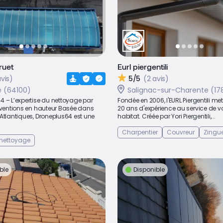
ruet
Eurl piergentili
avis)
5/5
(2 avis)
 (64100)
Salignac-sur-Charente (17
4 – L’expertise du nettoyage par
Fondée en 2006, l'EURL Piergentili me
erventions en hauteur Basée dans
20 ans d'expérience au service de vo
Atlantiques, Droneplus64 est une
habitat. Créée par Yori Piergentili,...
Charpentier
Couvreur
Zingu
 nettoyage
ble
Disponible