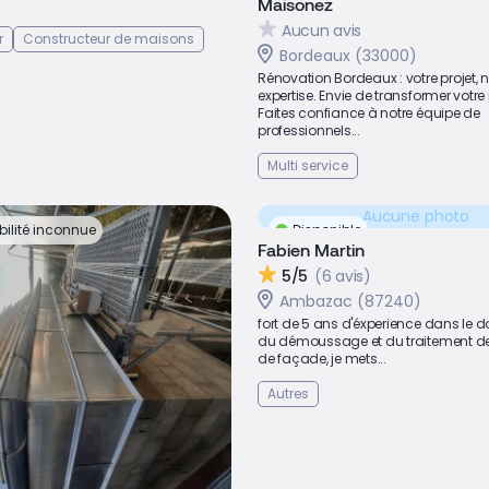
Maisonez
Aucun avis
r
Constructeur de maisons
Bordeaux (33000)
Rénovation Bordeaux : votre projet, n
expertise. Envie de transformer votre i
Faites confiance à notre équipe de
professionnels...
Multi service
Aucune photo
bilité inconnue
Disponible
Fabien Martin
5/5
(6 avis)
Ambazac (87240)
fort de 5 ans d'éxperience dans le
du démoussage et du traitement de 
de façade, je mets...
Autres