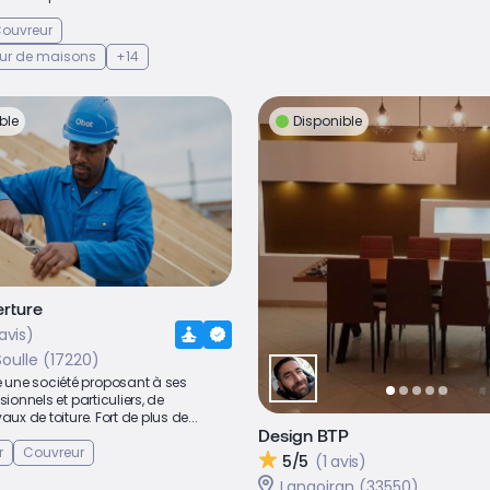
ouvreur
ur de maisons
+14
ble
Disponible
rture
avis)
oulle (17220)
une société proposant à ses
sionnels et particuliers, de
aux de toiture. Fort de plus de...
Design BTP
r
Couvreur
5/5
(1 avis)
Langoiran (33550)