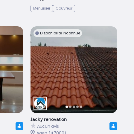
Menuisier
Couvreur
Disponibilité inconnue
Jacky renovation
Aucun avis
Agen (47000)