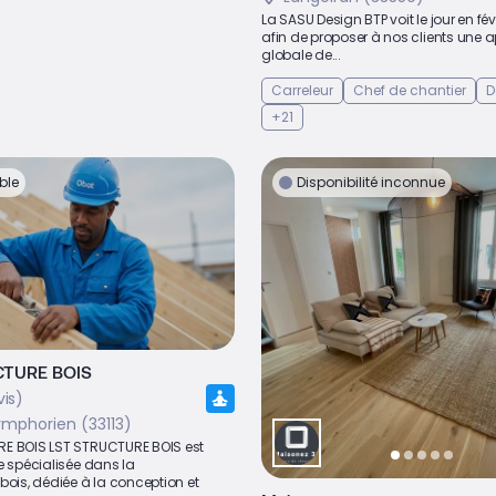
La SASU Design BTP voit le jour en fév
afin de proposer à nos clients une 
globale de...
Carreleur
Chef de chantier
D
+21
ble
Disponibilité inconnue
CTURE BOIS
vis)
ymphorien (33113)
E BOIS LST STRUCTURE BOIS est
e spécialisée dans la
bois, dédiée à la conception et