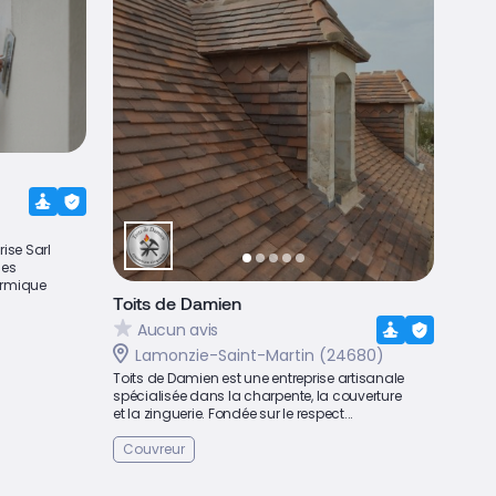
rise Sarl
les
ermique
Toits de Damien
Aucun avis
Lamonzie-Saint-Martin (24680)
Toits de Damien est une entreprise artisanale
spécialisée dans la charpente, la couverture
et la zinguerie. Fondée sur le respect...
Couvreur