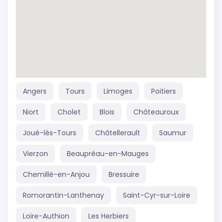
Angers
Tours
Limoges
Poitiers
Niort
Cholet
Blois
Châteauroux
Joué-lès-Tours
Châtellerault
Saumur
Vierzon
Beaupréau-en-Mauges
Chemillé-en-Anjou
Bressuire
Romorantin-Lanthenay
Saint-Cyr-sur-Loire
Loire-Authion
Les Herbiers