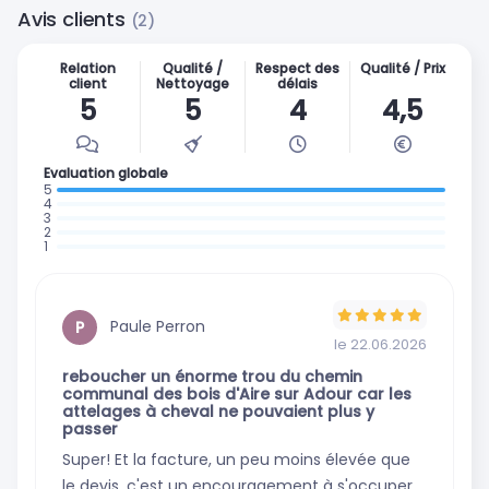
Avis clients
(2)
Relation
Qualité /
Respect des
Qualité / Prix
client
Nettoyage
délais
5
5
4
4,5
Evaluation globale
: 2 avis
:
:
0
:
0
:
avis
0
avis
0
avis
avis
Paule Perron
P
le 22.06.2026
reboucher un énorme trou du chemin
communal des bois d'Aire sur Adour car les
attelages à cheval ne pouvaient plus y
passer
Super! Et la facture, un peu moins élevée que
le devis, c'est un encouragement à s'occuper