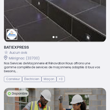
BATIEXPRESS
Aucun avis
Mérignac (33700)
Nos Services de Maçonnerie et Rénovation Nous offrons une
gamme complète de services de maçonnerie, adaptés à tous vos
besoins,...
Carreleur
Électricien
Maçon
+3
Disponible