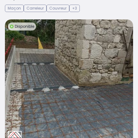
Maçon
Carreleur
Couvreur
+3
Disponible