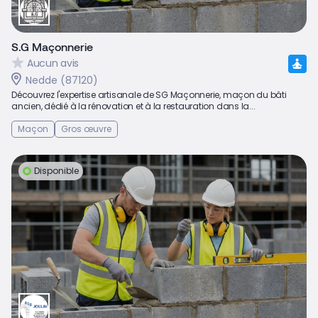
S.G Maçonnerie
Aucun avis
Nedde (87120)
Découvrez l'expertise artisanale de SG Maçonnerie, maçon du bâti
ancien, dédié à la rénovation et à la restauration dans la...
Maçon
Gros œuvre
Disponible