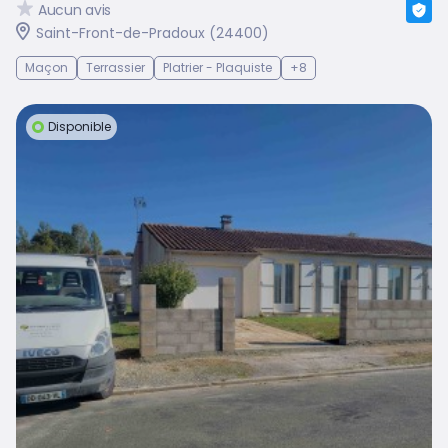
Aucun avis
Saint-Front-de-Pradoux (24400)
Maçon
Terrassier
Platrier - Plaquiste
+8
Disponible