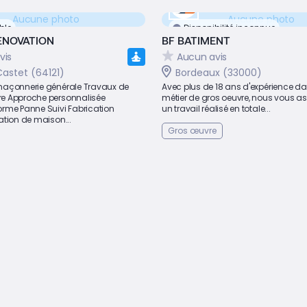
Aucune photo
Aucune photo
ble
Disponibilité inconnue
ENOVATION
BF BATIMENT
vis
Aucun avis
astet (64121)
Bordeaux (33000)
açonnerie générale Travaux de
Avec plus de 18 ans d'expérience da
e Approche personnalisée
métier de gros oeuvre, nous vous a
rme Panne Suivi Fabrication
un travail réalisé en totale...
ation de maison...
Gros œuvre