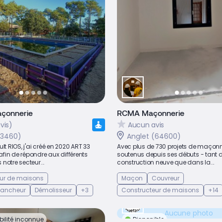
çonnerie
RCMA Maçonnerie
vis)
Aucun avis
33460)
Anglet (64600)
lt RIOS, j'ai créé en 2020 ART 33
Avec plus de 730 projets de maçonn
fin de répondre aux différents
soutenus depuis ses débuts - tant 
notre secteur...
construction neuve que dans la...
ur de maisons
Maçon
Couvreur
 Bancheur
Démolisseur
+3
Constructeur de maisons
+14
Aucune photo
bilité inconnue
Disponible