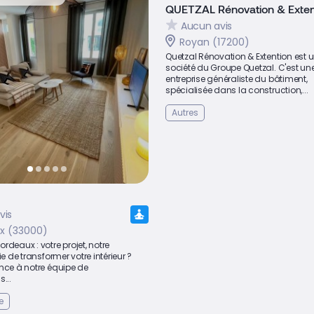
QUETZAL Rénovation & Exten
Aucun avis
Royan (17200)
Quetzal Rénovation & Extention est 
société du Groupe Quetzal. C'est un
entreprise généraliste du bâtiment,
spécialisée dans la construction,...
Autres
vis
x (33000)
rdeaux : votre projet, notre
ie de transformer votre intérieur ?
nce à notre équipe de
...
e