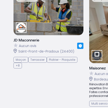
JD Maconnerie
Aucun avis
Saint-Front-de-Pradoux (24400)
Maçon
Terrassier
Platrier - Plaquiste
+8
Maisonez
Aucun a
Bordeau
Rénovation Bo
expertise. Env
Faites confia
professionnels
Multi servic