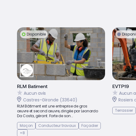
Disponible
Disponi
RLM Batiment
EVTP19
Aucun avis
Aucun a
Castres-Gironde (33640)
Rosiers 
RLM Bâtiment est une entreprise de gros
Terrassier
œuvre et second œuvre, dirigée par Leonardo
Da Costa, gérant. Forte de son...
Maçon
Conducteur travaux
Façadier
+8