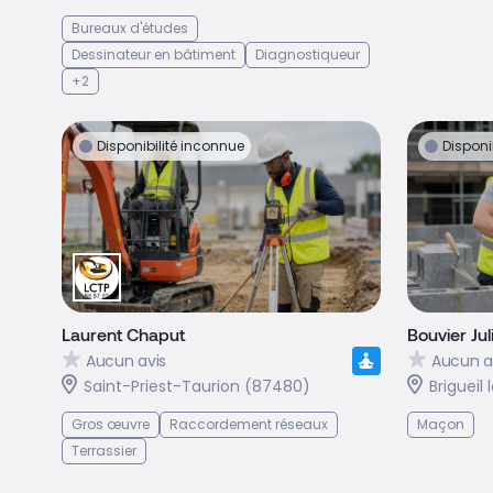
Bureaux d'études
Dessinateur en bâtiment
Diagnostiqueur
+2
Disponibilité inconnue
Disponi
Laurent Chaput
Bouvier Jul
Aucun avis
Aucun a
Saint-Priest-Taurion (87480)
Brigueil
Gros œuvre
Raccordement réseaux
Maçon
Terrassier