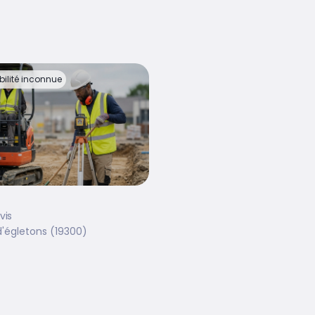
bilité inconnue
vis
d'égletons (19300)