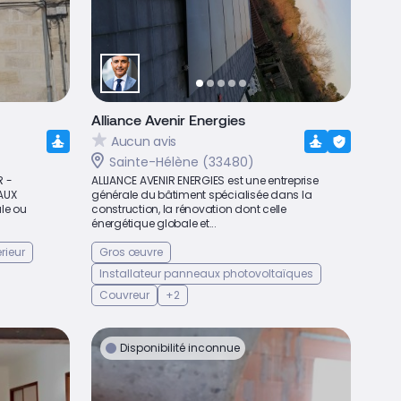
Alliance Avenir Energies
Aucun avis
Sainte-Hélène (33480)
R -
ALLIANCE AVENIR ENERGIES est une entreprise
AUX
générale du bâtiment spécialisée dans la
le ou
construction, la rénovation dont celle
énergétique globale et...
érieur
Gros œuvre
Installateur panneaux photovoltaïques
Couvreur
+2
Disponibilité inconnue