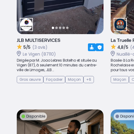
JLB MULTISERVICES
La Truelle
5/5
(3 avis)
4,8/5
(4
Le Vigen (87110)
Nuaillé-
Dirigée par M. Joao Lebres Botelho et située au
Basée à La Roc
Vigen (87), à seulement 10 minutes du centre-
Rochelaise es
ville de Limoges, JLB...
pour tous vos 
Gros œuvre
Façadier
Maçon
+6
Maçon
C
Disponible
Disponi