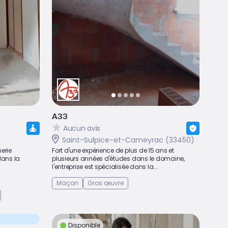
A33
Aucun avis
Saint-Sulpice-et-Cameyrac (33450)
erie
Fort d'une expérience de plus de 15 ans et
dans la
plusieurs années d'études dans le domaine,
l'entreprise est spécialisée dans la...
Maçon
Gros œuvre
Disponible