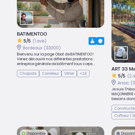
BATIMENTOO
5/5
(1 avis)
Bordeaux (33000)
Bienvenu sur la page Obat de BATIMENTOO !
Venez découvrir nos différentes prestations :
entreprise générale de bâtiment tous corps...
ART 33 Ma
Chapiste
Carreleur
Vitrier
+24
5/5
(2 a
Arsac (
Je suis Thibau
MAÇONNERIE a
besoins dans 
Constructe
Coffreur /
Disponible
Disponi