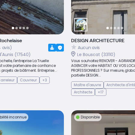
 Rochelaise
DESIGN ARCHITECTURE
 avis)
Aucun avis
d'Aunis (17540)
Le Bouscat (33110)
helle, l'entreprise La Truelle
Vous souhaitez RENOVER - AGRANDI
t votre partenaire de confiance
AGENCER votre HABITAT OU VOS LOC
projets de bâtiment. Entreprise...
PROFESSIONNELS ? Sur mesure, globa
partielle DESIGN...
arreleur
Couvreur
+3
Maître d'œuvre
Architecte d'int
Architecte
+17
bilité inconnue
Disponible