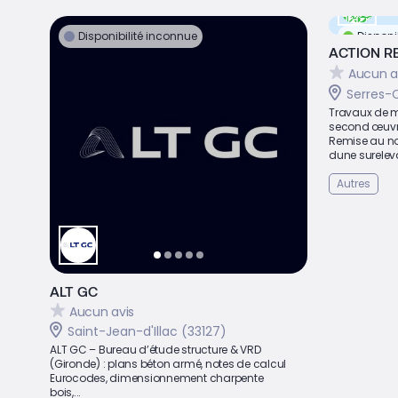
Disponibilité inconnue
Disponi
ACTION R
Aucun a
Serres-C
Travaux de m
second œuvr
Remise au no
dune surelev
Autres
ALT GC
Aucun avis
Saint-Jean-d'Illac (33127)
ALT GC – Bureau d’étude structure & VRD
(Gironde) : plans béton armé, notes de calcul
Eurocodes, dimensionnement charpente
bois,...