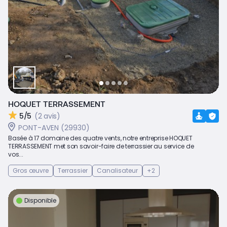
HOQUET TERRASSEMENT
5/5
(2 avis)
PONT-AVEN (29930)
Basée à 17 domaine des quatre vents, notre entreprise HOQUET
TERRASSEMENT met son savoir-faire de terrassier au service de
vos...
Gros œuvre
Terrassier
Canalisateur
+2
Disponible