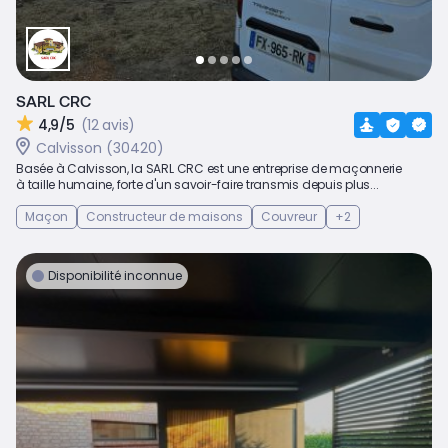
SARL CRC
4,9/5
(12 avis)
Calvisson (30420)
Basée à Calvisson, la SARL CRC est une entreprise de maçonnerie
à taille humaine, forte d'un savoir-faire transmis depuis plus...
Maçon
Constructeur de maisons
Couvreur
+2
Disponibilité inconnue