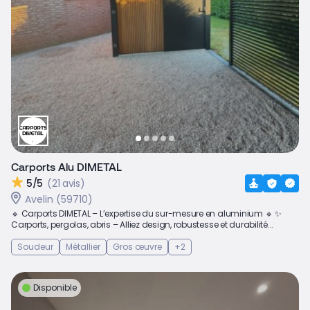
Carports Alu DIMETAL
5/5
(21 avis)
Avelin (59710)
🔹 Carports DIMETAL – L’expertise du sur-mesure en aluminium 🔹 ✨
Carports, pergolas, abris – Alliez design, robustesse et durabilité...
Soudeur
Métallier
Gros œuvre
+2
Disponible