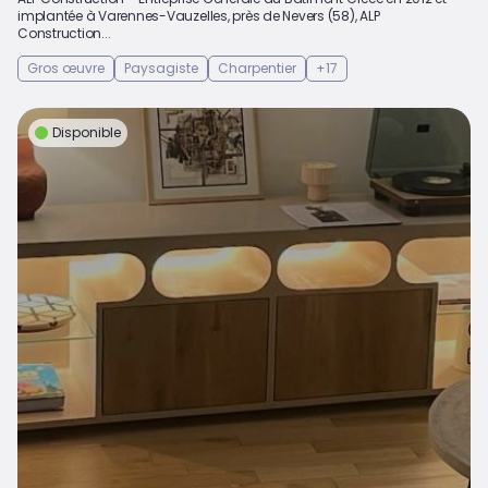
implantée à Varennes-Vauzelles, près de Nevers (58), ALP
Construction...
Gros œuvre
Paysagiste
Charpentier
+17
Disponible