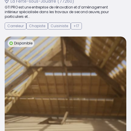
La Ferté-sous-Jouarre (77260)
GTI PRO est une entreprise de rénovation et d’aménagement
intérieur spécialisée dans les travaux de second œuvre, pour
particuliers et...
Carreleur
Chapiste
Cuisiniste
+17
Disponible