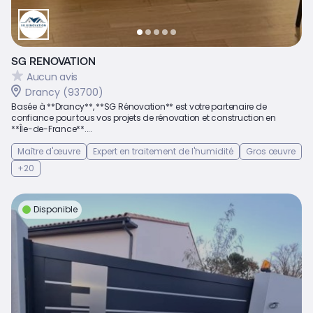
SG RENOVATION
Aucun avis
Drancy (93700)
Basée à **Drancy**, **SG Rénovation** est votre partenaire de
confiance pour tous vos projets de rénovation et construction en
**Île-de-France**....
Maître d'œuvre
Expert en traitement de l'humidité
Gros œuvre
+20
Disponible