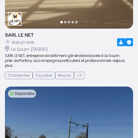
SARL LE NET
Aucun avis
Le Sourn (56300)
SARL LE NET, entreprise de bâtiment généraliste basée à Le Sourn
près de Pontivy, accompagne particuliers et professionnels depuis
plus...
Charpentier
Façadier
Maçon
+3
Disponible