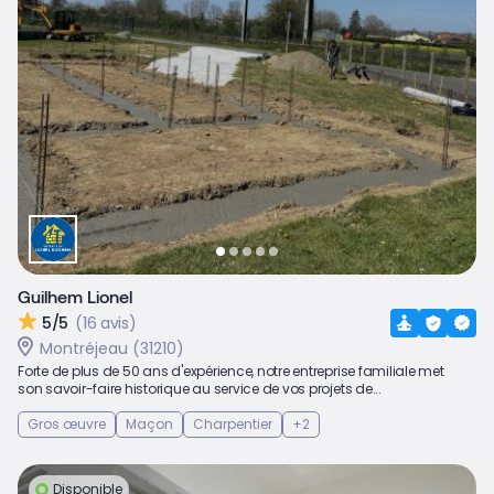
Guilhem Lionel
5/5
(16 avis)
Montréjeau (31210)
Forte de plus de 50 ans d'expérience, notre entreprise familiale met
son savoir-faire historique au service de vos projets de...
Gros œuvre
Maçon
Charpentier
+2
Disponible