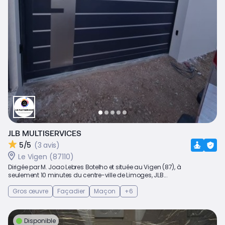
JLB MULTISERVICES
5/5
(3 avis)
Le Vigen (87110)
Dirigée par M. Joao Lebres Botelho et située au Vigen (87), à
seulement 10 minutes du centre-ville de Limoges, JLB...
Gros œuvre
Façadier
Maçon
+6
Disponible