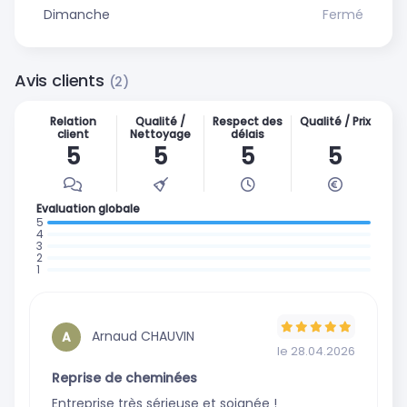
Dimanche
Fermé
Avis clients
(2)
Relation
Qualité /
Respect des
Qualité / Prix
client
Nettoyage
délais
5
5
5
5
Evaluation globale
: 2 avis
:
:
0
:
0
:
avis
0
avis
0
avis
avis
Arnaud CHAUVIN
A
le 28.04.2026
Reprise de cheminées
Entreprise très sérieuse et soignée !