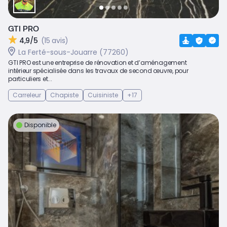
GTI PRO
4,9/5
(15 avis)
La Ferté-sous-Jouarre (77260)
GTI PRO est une entreprise de rénovation et d’aménagement
intérieur spécialisée dans les travaux de second œuvre, pour
particuliers et...
Carreleur
Chapiste
Cuisiniste
+17
Disponible