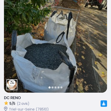
DC RENO
5/5
(2 avis)
Triel-sur-Seine (78510)