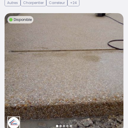
Autres
Charpentier
Carreleur
+24
Disponible