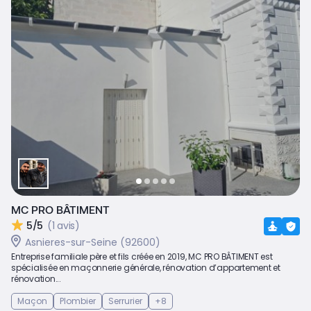
MC PRO BÂTIMENT
5/5
(1 avis)
Asnieres-sur-Seine (92600)
Entreprise familiale père et fils créée en 2019, MC PRO BÂTIMENT est
spécialisée en maçonnerie générale, rénovation d’appartement et
rénovation...
Maçon
Plombier
Serrurier
+8