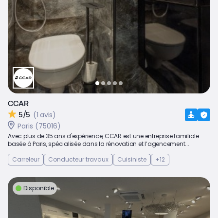
CCAR
5/5
(1 avis)
Paris (75016)
Avec plus de 35 ans d'expérience, CCAR est une entreprise familiale
basée à Paris, spécialisée dans la rénovation et l’agencement...
Carreleur
Conducteur travaux
Cuisiniste
+12
Disponible