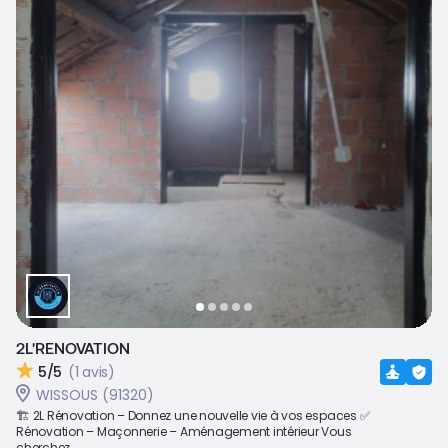
2L'RENOVATION
5/5
(1 avis)
WISSOUS (91320)
🏗️ 2L Rénovation – Donnez une nouvelle vie à vos espaces ✅
Rénovation – Maçonnerie – Aménagement intérieur Vous
cherchez...