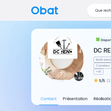
Que rech
Dispon
DC R
Multi serv
Carreleur
+16
5/5
(2
Contact
Présentation
Réalisati