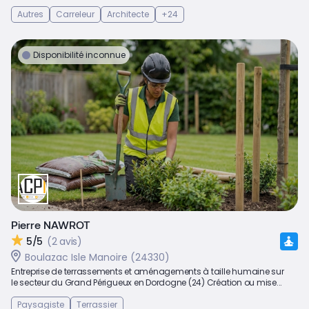
Autres
Carreleur
Architecte
+24
Disponibilité inconnue
Pierre NAWROT
5/5
(2 avis)
Boulazac Isle Manoire (24330)
Entreprise de terrassements et aménagements à taille humaine sur
le secteur du Grand Périgueux en Dordogne (24) Création ou mise...
Paysagiste
Terrassier