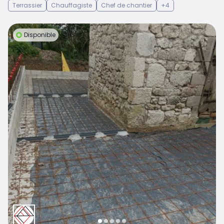
Terrassier
Chauffagiste
Chef de chantier
+4
Disponible