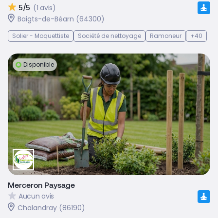
5/5
(1 avis)
Baigts-de-Béarn (64300)
Solier - Moquettiste
Société de nettoyage
Ramoneur
+40
Disponible
Merceron Paysage
Aucun avis
Chalandray (86190)