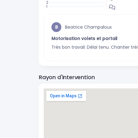
:
:
0
:
0
:
avis
0
avis
0
avis
Beatrice Champaloux
B
avis
Motorisation volets et portail
Très bon travail. Délai tenu. Chantier trè
Rayon d'intervention