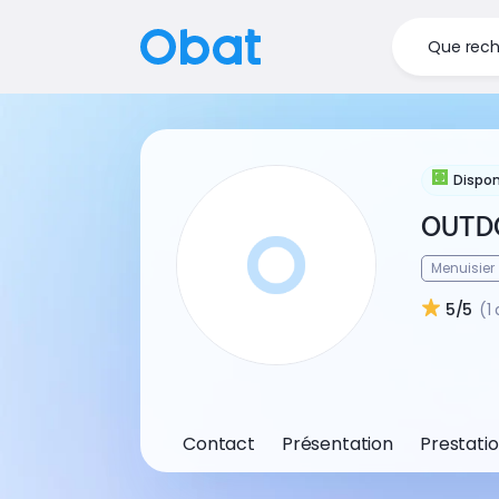
Que rech
Dispon
OUTD
Menuisier
5/5
(1 
Contact
Présentation
Prestati