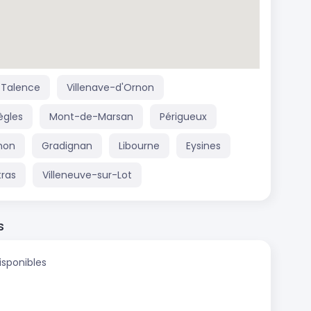
Talence
Villenave-d'Ornon
ègles
Mont-de-Marsan
Périgueux
non
Gradignan
Libourne
Eysines
ras
Villeneuve-sur-Lot
s
isponibles