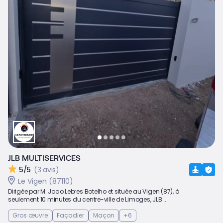
JLB MULTISERVICES
5/5
(3 avis)
Le Vigen (87110)
Dirigée par M. Joao Lebres Botelho et située au Vigen (87), à
seulement 10 minutes du centre-ville de Limoges, JLB...
Gros œuvre
Façadier
Maçon
+6