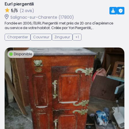
Eurl piergentili
5/5
(2 avis)
Salignac-sur-Charente (17800)
Fondée en 2006, l'EURL Piergentili met près de 20 ans d'expérience
au service de votre habitat. Créée par Yori Piergentili,...
Charpentier
Couvreur
Zingueur
+1
Disponible