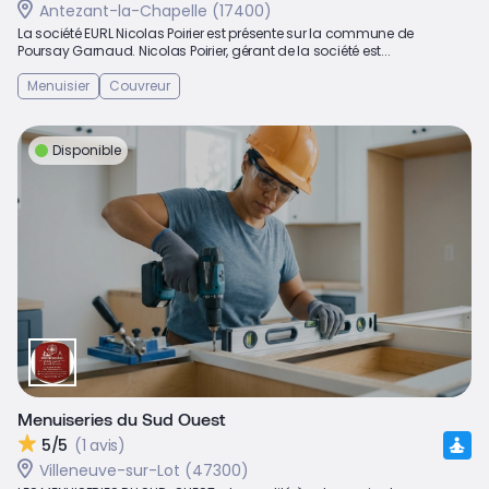
Antezant-la-Chapelle (17400)
La société EURL Nicolas Poirier est présente sur la commune de
Poursay Garnaud. Nicolas Poirier, gérant de la société est...
Menuisier
Couvreur
Disponible
Menuiseries du Sud Ouest
5/5
(1 avis)
Villeneuve-sur-Lot (47300)