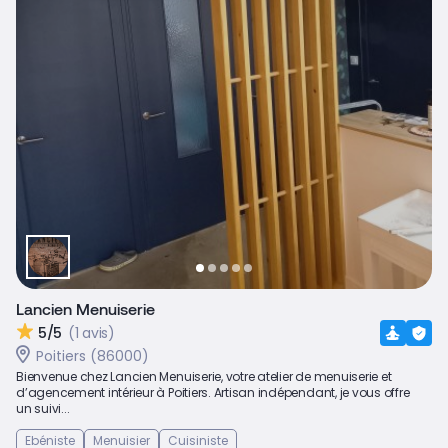
Lancien Menuiserie
5/5
(1 avis)
Poitiers (86000)
Bienvenue chez Lancien Menuiserie, votre atelier de menuiserie et
d’agencement intérieur à Poitiers. Artisan indépendant, je vous offre
un suivi...
Ebéniste
Menuisier
Cuisiniste