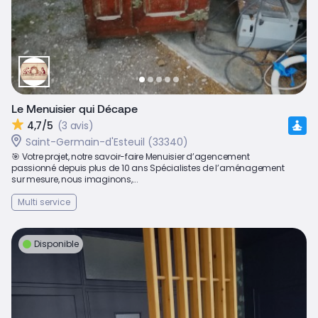
Le Menuisier qui Décape
4,7/5
(3 avis)
Saint-Germain-d'Esteuil (33340)
🎯 Votre projet, notre savoir-faire Menuisier d’agencement
passionné depuis plus de 10 ans Spécialistes de l’aménagement
sur mesure, nous imaginons,...
Multi service
Disponible