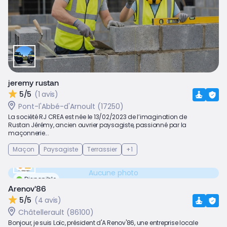
jeremy rustan
5/5
(1 avis)
Pont-l'Abbé-d'Arnoult (17250)
La société RJ CREA est née le 13/02/2023 de l’imagination de
Rustan Jérémy, ancien ouvrier paysagiste, passionné par la
maçonnerie...
Maçon
Paysagiste
Terrassier
+1
Aucune photo
Disponible
Arenov'86
5/5
(4 avis)
Châtellerault (86100)
Bonjour, je suis Loïc, président d'A Renov'86, une entreprise locale