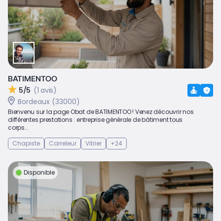
BATIMENTOO
5/5
(1 avis)
Bordeaux (33000)
Bienvenu sur la page Obat de BATIMENTOO ! Venez découvrir nos
différentes prestations : entreprise générale de bâtiment tous
corps...
Chapiste
Carreleur
Vitrier
+24
Disponible