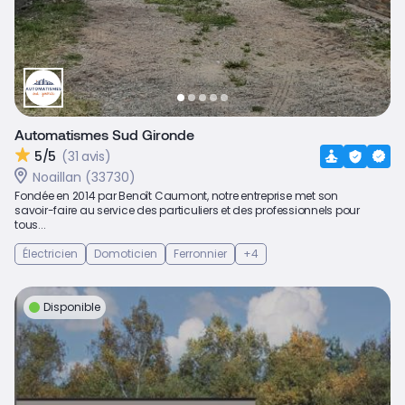
Automatismes Sud Gironde
5/5
(31 avis)
Noaillan (33730)
Fondée en 2014 par Benoît Caumont, notre entreprise met son
savoir-faire au service des particuliers et des professionnels pour
tous...
Électricien
Domoticien
Ferronnier
+4
Disponible