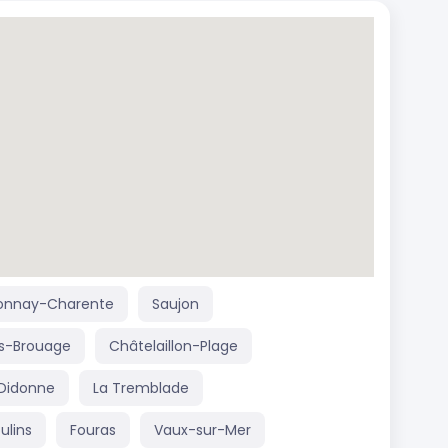
onnay-Charente
Saujon
s-Brouage
Châtelaillon-Plage
Didonne
La Tremblade
ulins
Fouras
Vaux-sur-Mer