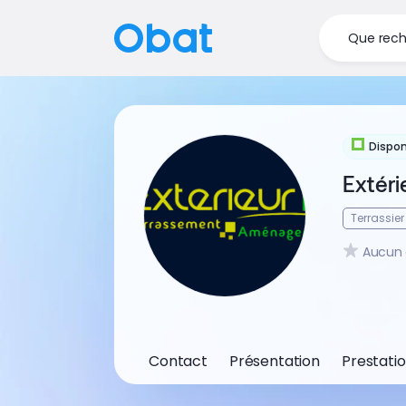
Que rech
Dispon
Extéri
Terrassier
Aucun 
Contact
Présentation
Prestati