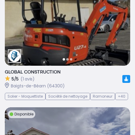
GLOBAL CONSTRUCTION
5/5
(1 avis)
Baigts-de-Béarn (64300)
Solier - Moquettiste
Société de nettoyage
Ramoneur
+40
Disponible