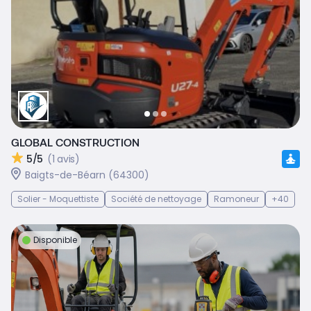
GLOBAL CONSTRUCTION
5/5
(1 avis)
Baigts-de-Béarn (64300)
Solier - Moquettiste
Société de nettoyage
Ramoneur
+40
Disponible