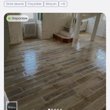
Gros œuvre
Façadier
Maçon
+6
Disponible