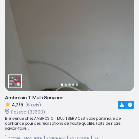
Ambrosio T Multi Services
4,7/5
(6 avis)
Pessac (33600)
Bienvenue chez AMBROSIO T MULTI SERVICES, votre partenaire de
confiance pour des réalisations de haute qualité. Forts de notre
savoir-faire...
Platrier - Plaquiste
Carreleur
Cuisiniste
+6