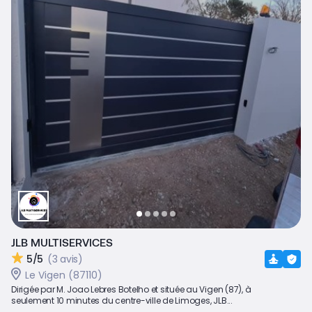
JLB MULTISERVICES
5/5
(3 avis)
Le Vigen (87110)
Dirigée par M. Joao Lebres Botelho et située au Vigen (87), à
seulement 10 minutes du centre-ville de Limoges, JLB...