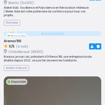
Biarritz (64200)
Atelier Xabi : Excellence et Polyvalence en Rénovation Intérieure
L'Atelier Xabi est votre partenaire de confiance pour tous vos
projets...
Plombier
Aucune photo
Disponible
Arenov'86
5/5
(4 avis)
Châtellerault (86100)
Bonjour, je suis Loïc, président d'A Renov'86, une entreprise locale
établie depuis 2022. Je suis fier de servir les habitants...
Maître d'œuvre
Disponible