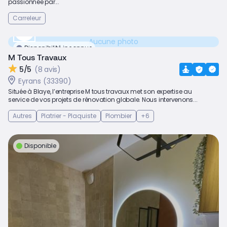
passionnée par...
Carreleur
Aucune photo
Disponibilité inconnue
M Tous Travaux
5/5
(8 avis)
Eyrans (33390)
Située à Blaye, l’entreprise M tous travaux met son expertise au
service de vos projets de rénovation globale. Nous intervenons...
Autres
Platrier - Plaquiste
Plombier
+6
Disponible