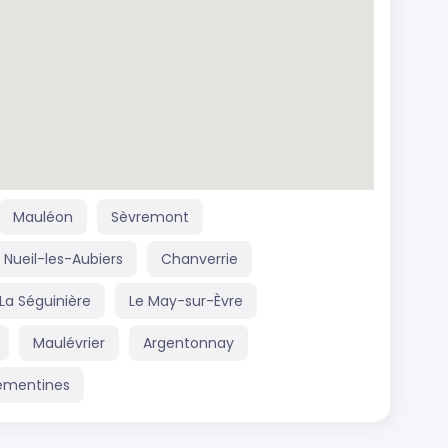
Mauléon
Sèvremont
Nueil-les-Aubiers
Chanverrie
La Séguinière
Le May-sur-Èvre
Maulévrier
Argentonnay
émentines