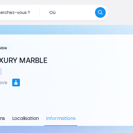
erchez-vous ?
Où
ible
UXURY MARBLE
avis
ons
Localisation
Informations