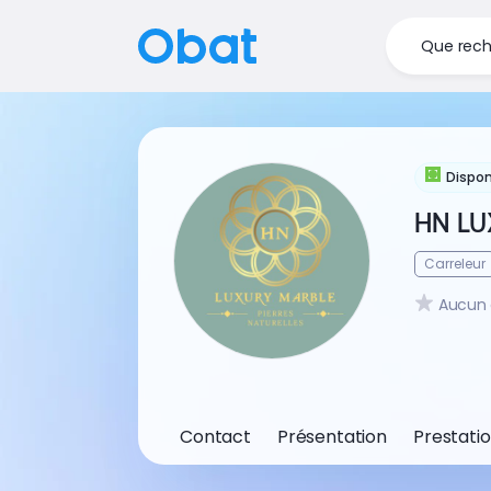
Que rech
Dispon
HN L
Carreleur
Aucun 
Contact
Présentation
Prestati