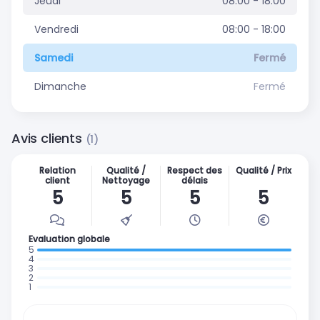
Jeudi
08:00 - 18:00
Vendredi
08:00 - 18:00
Samedi
Fermé
Dimanche
Fermé
Avis clients
(1)
Relation
Qualité /
Respect des
Qualité / Prix
client
Nettoyage
délais
5
5
5
5
Evaluation globale
: 1 avis
:
:
0
:
0
:
avis
0
avis