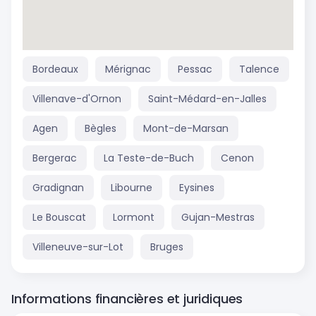
Bordeaux
Mérignac
Pessac
Talence
Villenave-d'Ornon
Saint-Médard-en-Jalles
Agen
Bègles
Mont-de-Marsan
Bergerac
La Teste-de-Buch
Cenon
Gradignan
Libourne
Eysines
Le Bouscat
Lormont
Gujan-Mestras
Villeneuve-sur-Lot
Bruges
Informations financières et juridiques