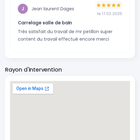
0
avis
avis
Jean laurent Dages
J
le 17.02.2025
Carrelage salle de bain
Très satisfait du travail de mr petillon super
content du travail effectué encore merci
Rayon d'intervention