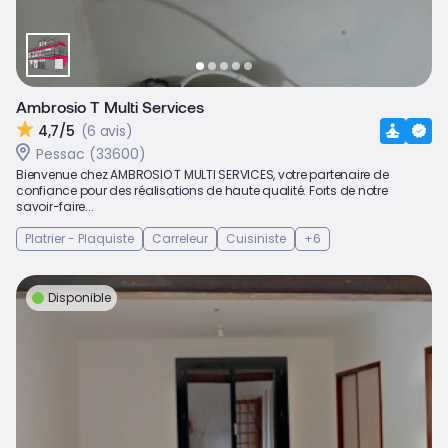
Ambrosio T Multi Services
4,7/5
(6 avis)
Pessac (33600)
Bienvenue chez AMBROSIO T MULTI SERVICES, votre partenaire de
confiance pour des réalisations de haute qualité. Forts de notre
savoir-faire...
Platrier - Plaquiste
Carreleur
Cuisiniste
+6
Disponible