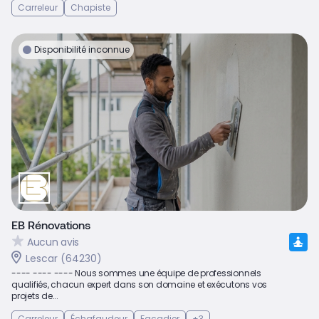
Carreleur
Chapiste
Disponibilité inconnue
EB Rénovations
Aucun avis
Lescar (64230)
---- ---- ---- Nous sommes une équipe de professionnels
qualifiés, chacun expert dans son domaine et exécutons vos
projets de...
Carreleur
Échafaudeur
Façadier
+3