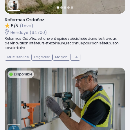
Reformas Ordoñez
5/5
(1 avis)
Hendaye (64700)
Reformas Ordoñez est une entreprise spécialisée dans les travaux
de rénovation intérieure et extérieure, reconnue pour son sérieux, son
savoir-faire...
Multi service
Façadier
Maçon
+4
Disponible