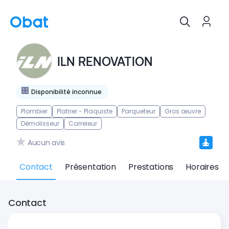
ILN RENOVATION
Disponibilité inconnue
Plombier
Platrier - Plaquiste
Parqueteur
Gros œuvre
Démolisseur
Carreleur
Aucun avis
Contact
Présentation
Prestations
Horaires
Contact