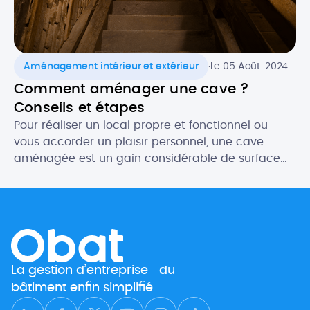
.
Aménagement intérieur et extérieur
Le 05 Août. 2024
Comment aménager une cave ?
Conseils et étapes
Pour réaliser un local propre et fonctionnel ou
vous accorder un plaisir personnel, une cave
aménagée est un gain considérable de surface
habitable. Les possibilités d’aménagement d’une
cave sont multiples pour créer des espaces
généralement très appréciés. Salle de jeux,
buanderie, chambre atypique… Si vous y apportez
le soin nécessaire, le résultat est souvent bluffant !
[…]
La gestion d’entreprise du
bâtiment enfin simplifié