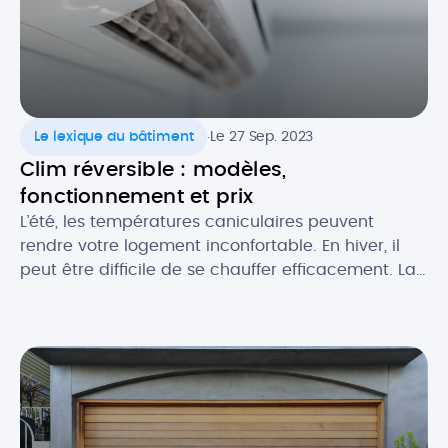
.
Le lexique du bâtiment
Le 27 Sep. 2023
Clim réversible : modèles,
fonctionnement et prix
L’été, les températures caniculaires peuvent
rendre votre logement inconfortable. En hiver, il
peut être difficile de se chauffer efficacement. La
climatisation réversible est une solution qui vous
permet de bénéficier d’un confort thermique
optimal en toutes saisons. Découvrez tout ce qu’il
faut savoir sur la clim’ réversible, ou pompe à
chaleur air/air : comment elle […]