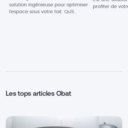
solution ingénieuse pour optimiser
profiter de vot
l’espace sous votre toit. Qu’il
tout au long de 
s’agisse de créer une nouvelle
s’agisse de cr
chambre, un bureau, ou même
convivial pour 
une salle de jeux, transformer vos
ou simplement 
combles peut ajouter une réelle
intempéries, il 
valeur à votre habitation. Mais
solutions pour 
quelles démarches effectuées ? Et
terrasse. Vous 
quel budget prévoir ? Pour vous
ne savez pas 
aider dans ce projet, voici […]
une […]
Les tops articles Obat