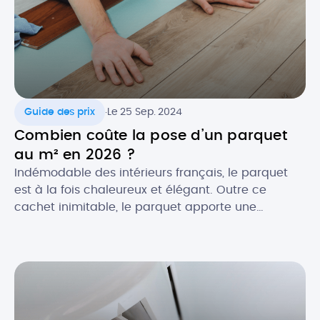
.
Guide des prix
Le 25 Sep. 2024
Combien coûte la pose d’un parquet
au m² en 2026 ?
Indémodable des intérieurs français, le parquet
est à la fois chaleureux et élégant. Outre ce
cachet inimitable, le parquet apporte une
excellente isolation thermique et acoustique à
votre pièce. Essences classiques ou exotiques,
pose simple ou personnalisée : le parquet
s’adapte à tous les goûts et tous les budgets. Quel
est le prix de pose au […]