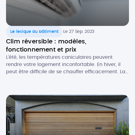
.
Le lexique du bâtiment
Le 27 Sep. 2023
Clim réversible : modèles,
fonctionnement et prix
L’été, les températures caniculaires peuvent
rendre votre logement inconfortable. En hiver, il
peut être difficile de se chauffer efficacement. La
climatisation réversible est une solution qui vous
permet de bénéficier d’un confort thermique
optimal en toutes saisons. Découvrez tout ce qu’il
faut savoir sur la clim’ réversible, ou pompe à
chaleur air/air : comment elle […]