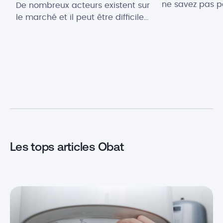
ne savez pas 
De nombreux acteurs existent sur
? Entre tuto DI
le marché et il peut être difficile
bricolage, foru
de savoir quel prestataire
d’experts, on pe
professionnel choisir pour
perdu. Bonne no
déménager. Pour vous aider à
multiples sites
trouver la meilleure entreprise de
accompagner d
déménagement, nous avons fait
d’un bricoleur 
le tour des différentes offres. Voici
Pour vous aider
donc notre guide avec le top 10
des sociétés de déménagement
en […]
Les tops articles Obat