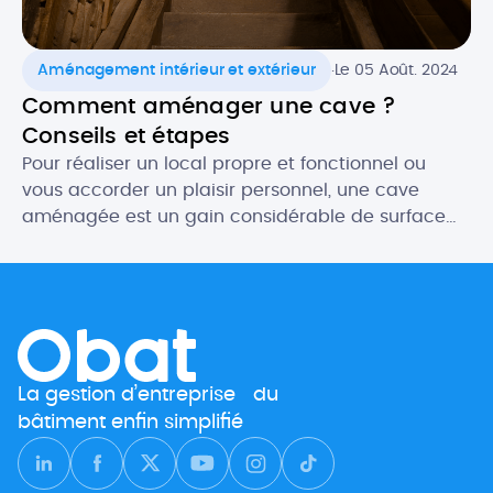
.
Aménagement intérieur et extérieur
Le 05 Août. 2024
Comment aménager une cave ?
Conseils et étapes
Pour réaliser un local propre et fonctionnel ou
vous accorder un plaisir personnel, une cave
aménagée est un gain considérable de surface
habitable. Les possibilités d’aménagement d’une
cave sont multiples pour créer des espaces
généralement très appréciés. Salle de jeux,
buanderie, chambre atypique… Si vous y apportez
le soin nécessaire, le résultat est souvent bluffant !
[…]
La gestion d’entreprise du
bâtiment enfin simplifié