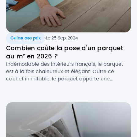
.
Guide des prix
Le 25 Sep. 2024
Combien coûte la pose d’un parquet
au m² en 2026 ?
Indémodable des intérieurs français, le parquet
est à la fois chaleureux et élégant. Outre ce
cachet inimitable, le parquet apporte une
excellente isolation thermique et acoustique à
votre pièce. Essences classiques ou exotiques,
pose simple ou personnalisée : le parquet
s’adapte à tous les goûts et tous les budgets. Quel
est le prix de pose au […]