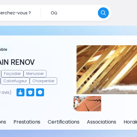
erchez-vous ?
Où
ible
AIN RENOV
Façadier
Menuisier
Calorifugeur
Charpentier
0 avis)
ons
Prestations
Certifications
Associations
Horai