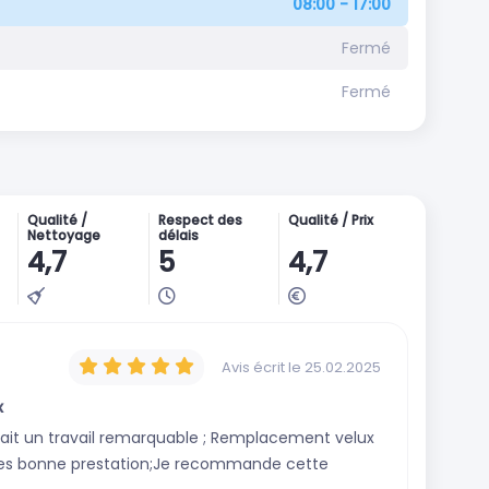
08:00 - 17:00
Fermé
Fermé
Qualité /
Respect des
Qualité / Prix
Nettoyage
délais
4,7
5
4,7
Avis écrit
le 25.02.2025
x
ait un travail remarquable ; Remplacement velux
tres bonne prestation;Je recommande cette