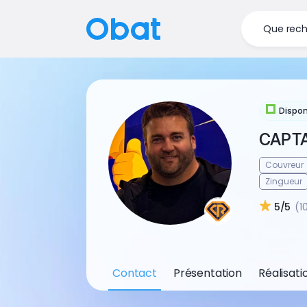
Que rech
Dispon
CAPT
Couvreur
Zingueur
5/5
(1
Contact
Présentation
Réalisati