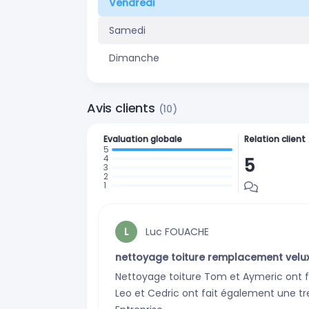
Vendredi
Samedi
Dimanche
Avis clients
(10)
Evaluation globale
Relation client
5
: 10 avis
:
:
0
:
0
:
avis
0
avis
0
avis
Luc FOUACHE
L
avis
nettoyage toiture remplacement velu
Nettoyage toiture Tom et Aymeric ont f
Leo et Cedric ont fait également une 