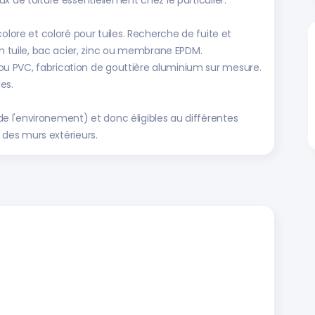
x de toiture essentiellement chez le particulier.
olore et coloré pour tuiles. Recherche de fuite et
tuile, bac acier, zinc ou membrane EPDM.
u PVC, fabrication de gouttière aluminium sur mesure.
es.
 l'environement) et donc éligibles au différentes
t des murs extérieurs.