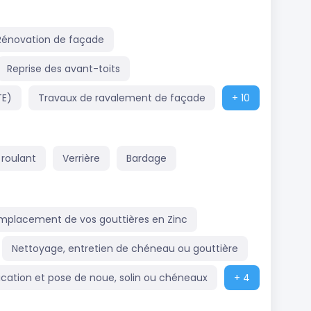
Rénovation de façade
Reprise des avant-toits
TE)
Travaux de ravalement de façade
+ 10
 roulant
Verrière
Bardage
mplacement de vos gouttières en Zinc
Nettoyage, entretien de chéneau ou gouttière
ication et pose de noue, solin ou chéneaux
+ 4