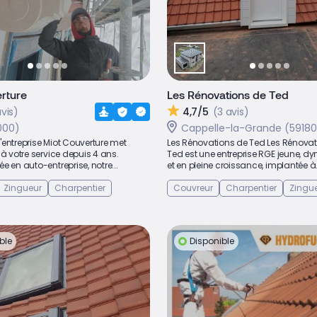
rture
Les Rénovations de Ted
avis)
4,7/5
(3 avis)
9000)
Cappelle-la-Grande (59180
 l'entreprise Miot Couverture met
Les Rénovations de Ted Les Rénovat
 à votre service depuis 4 ans.
Ted est une entreprise RGE jeune, 
e en auto-entreprise, notre...
et en pleine croissance, implantée à.
Zingueur
Charpentier
Couvreur
Charpentier
Zingu
ble
Disponible