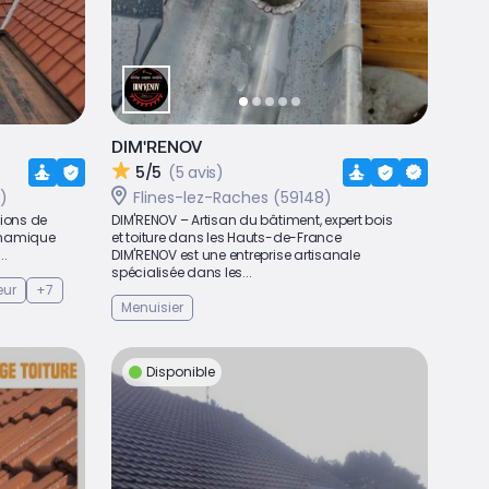
DIM'RENOV
5/5
(5 avis)
)
Flines-lez-Raches (59148)
ions de
DIM'RENOV – Artisan du bâtiment, expert bois
dynamique
et toiture dans les Hauts-de-France
..
DIM'RENOV est une entreprise artisanale
spécialisée dans les...
eur
+7
Menuisier
Disponible