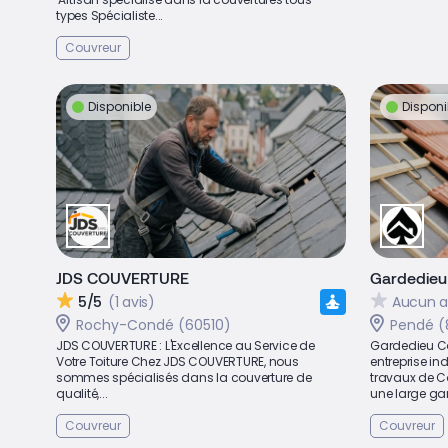
types Spécialiste...
Couvreur
Disponible
Disponi
JDS COUVERTURE
Gardedieu 
5/5
(1 avis)
Aucun a
Rochy-Condé (60510)
Pendé (
JDS COUVERTURE : L'Excellence au Service de
Gardedieu Co
Votre Toiture Chez JDS COUVERTURE, nous
entreprise in
sommes spécialisés dans la couverture de
travaux de Co
qualité,...
une large ga
Couvreur
Couvreur