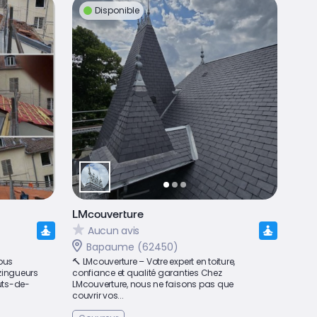
Disponible
LMcouverture
Aucun avis
Bapaume (62450)
ous
🔨 LMcouverture – Votre expert en toiture,
zingueurs
confiance et qualité garanties Chez
uts-de-
LMcouverture, nous ne faisons pas que
couvrir vos...