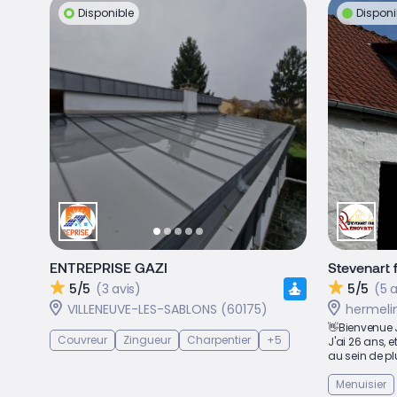
Disponible
Disponi
ENTREPRISE GAZI
Stevenart 
5/5
(3 avis)
5/5
(5 a
VILLENEUVE-LES-SABLONS (60175)
hermeli
👋Bienvenue 
Couvreur
Zingueur
Charpentier
+5
J'ai 26 ans, 
au sein de plu
Menuisier