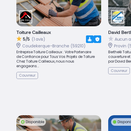
Toiture Cailleaux
David Bert
5/5
(1 avis)
Aucun a
Coudekerque-Branche (59210)
Provin (
Entreprise Toiture Cailleaux : Votre Partenaire
Berthelé Toitu
de Confiance pour Tous Vos Projets de Toiture
couverture et
Chez Toiture Cailleaux, nous nous
par David Bert
engageons...
Couvreur
Couvreur
Disponible
Disponi