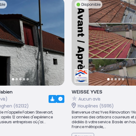
ble
Disponible
fabien
WEISSE YVES
vis)
Aucun avis
nghen (62132)
Houplines (59116)
Je m'appelle Fabien Stevenart,
Bienvenue chez Yves Rénovation ! N
et après 12 années d'expérience
sommes des artisans couvreurs et 
sieurs entreprises où j'ai...
dédiés à votre service. Basés en ha
France métropole,...