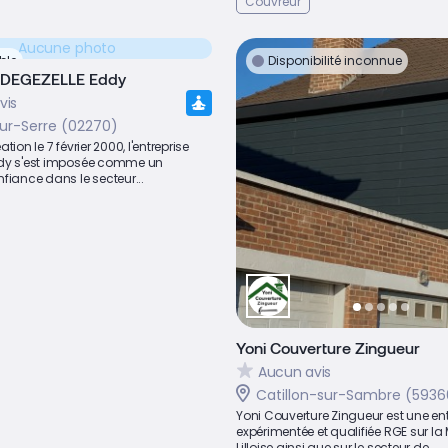
Couvreur
Aucune photo
ble
Disponibilité inconnue
e DEGEZELLE Eddy
vis
ur-Serre (02270)
tion le 7 février 2000, l'entreprise
ddy s'est imposée comme un
fiance dans le secteur...
Yoni Couverture Zingueur
Aucun avis
Catillon-sur-Sambre (5936
Yoni Couverture Zingueur est une ent
expérimentée et qualifiée RGE sur la
Lilloise ainsi que sur le secteur de...