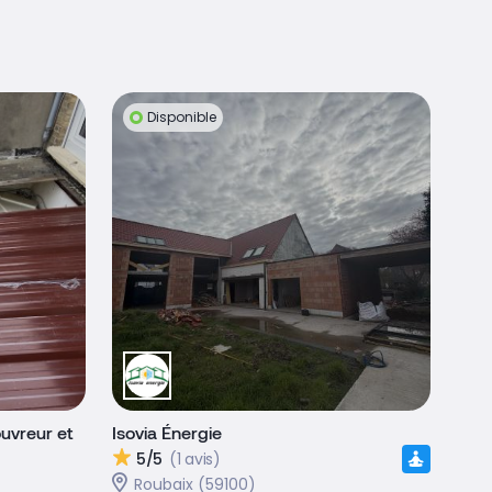
Disponible
ouvreur et
Isovia Énergie
5/5
(1 avis)
Roubaix (59100)