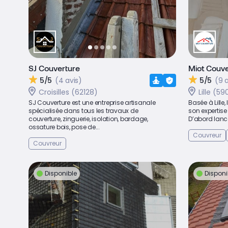
SJ Couverture
Miot Couve
5/5
(4 avis)
5/5
(9 
Croisilles (62128)
Lille (5
SJ Couverture est une entreprise artisanale
Basée à Lille,
spécialisée dans tous les travaux de
son expertise
couverture, zinguerie, isolation, bardage,
D’abord lancé
ossature bois, pose de...
Couvreur
Couvreur
Disponible
Disponi