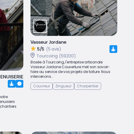
Vasseur Jordane
5/5
(5 avis)
Tourcoing (59200)
Basée à Tourcoing, l'entreprise artisanale
Vasseur Jordane Couverture met son savoir-
faire au service de vos projets de toiture. Nous
ENUISERIE
intervenons...
Couvreur
Zingueur
Charpentier
notre
enuisiers
 chantiers