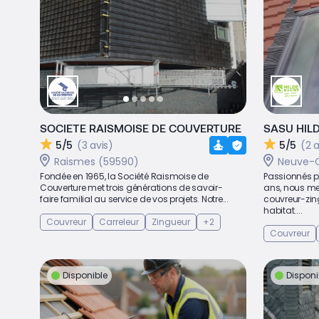
SOCIETE RAISMOISE DE COUVERTURE
SASU HIL
5/5
(3 avis)
5/5
(2 a
Raismes (59590)
Neuve-C
Fondée en 1965, la Société Raismoise de
Passionnés pa
Couverture met trois générations de savoir-
ans, nous met
faire familial au service de vos projets. Notre...
couvreur-zin
habitat....
Couvreur
Carreleur
Zingueur
+2
Couvreur
Disponible
Disponi