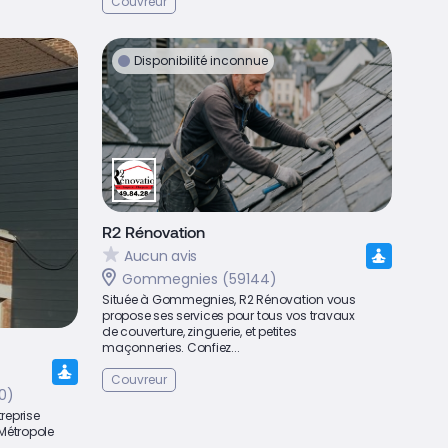
Couvreur
Disponibilité inconnue
R2 Rénovation
Aucun avis
Gommegnies (59144)
Située à Gommegnies, R2 Rénovation vous
propose ses services pour tous vos travaux
de couverture, zinguerie, et petites
maçonneries. Confiez...
Couvreur
0)
reprise
 Métropole