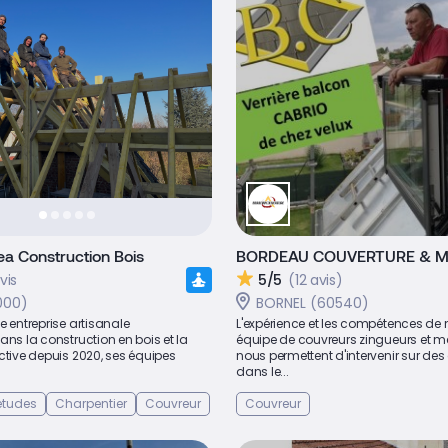
a Construction Bois
BORDEAU COUVERTURE & M
vis
5/5
(12 avis)
9000)
BORNEL (60540)
e entreprise artisanale
L'expérience et les compétences de 
ans la construction en bois et la
équipe de couvreurs zingueurs et m
ctive depuis 2020, ses équipes
nous permettent d'intervenir sur des
dans le...
études
Charpentier
Couvreur
Couvreur