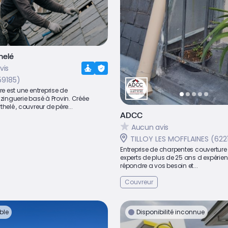
helé
vis
59185)
re est une entreprise de
 zinguerie basé à Provin. Créée
helé , couvreur de pére...
ADCC
Aucun avis
TILLOY LES MOFFLAINES (622
Entreprise de charpentes couvertur
experts de plus de 25 ans d expérie
répondre a vos besoin et...
Couvreur
ble
Disponibilité inconnue