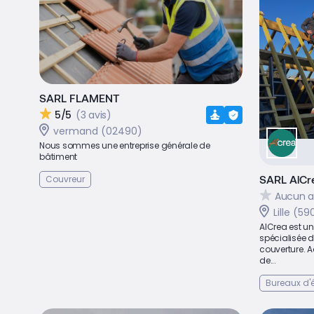
SARL FLAMENT
5/5
(3 avis)
vermand (02490)
Nous sommes une entreprise générale de
bâtiment
SARL AlCre
Couvreur
Aucun a
Lille (5
AlCrea est un
spécialisée d
couverture. A
de...
Bureaux d'