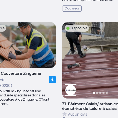
Couvreur
ble
Disponible
Couverture Zinguerie
vis
80230)
uverture Zinguerie est une
dividuelle spécialisée dans les
uverture et de Zinguerie. Offrant
ZL.Bâtiment Calais/ artisan c
mme...
étanchéité de toiture à calais
Aucun avis