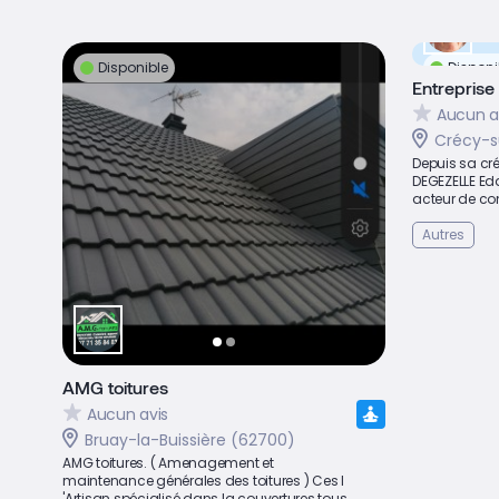
Disponible
Disponi
Entrepris
Aucun a
Crécy-s
Depuis sa créa
DEGEZELLE E
acteur de con
Autres
AMG toitures
Aucun avis
Bruay-la-Buissière (62700)
AMG toitures. ( Amenagement et
maintenance générales des toitures ) Ces l
'Artisan spécialisé dans la couvertures tous