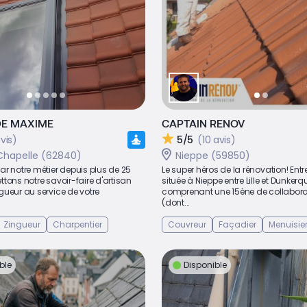
DE MAXIME
CAPTAIN RENOV
vis)
5/5
(10 avis)
hapelle (62840)
Nieppe (59850)
r notre métier depuis plus de 25
Le super héros de la rénovation! Entr
tons notre savoir-faire d'artisan
située à Nieppe entre Lille et Dunkerq
gueur au service de votre
comprenant une 15ène de collabora
(dont...
Zingueur
Charpentier
Couvreur
Façadier
Menuisie
ble
Disponible