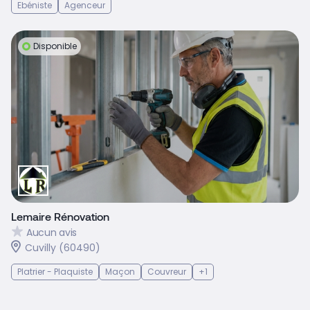
Ebéniste
Agenceur
Disponible
Lemaire Rénovation
Aucun avis
Cuvilly (60490)
Platrier - Plaquiste
Maçon
Couvreur
+1