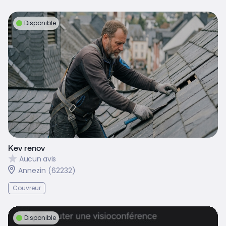
Disponible
Kev renov
Aucun avis
Annezin (62232)
Couvreur
Disponible