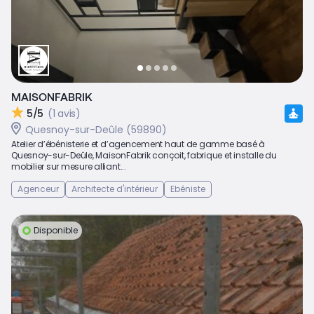
MAISONFABRIK
5/5
(1 avis)
Quesnoy-sur-Deûle (59890)
Atelier d’ébénisterie et d’agencement haut de gamme basé à
Quesnoy-sur-Deûle, MaisonFabrik conçoit, fabrique et installe du
mobilier sur mesure alliant...
Agenceur
Architecte d'intérieur
Ebéniste
Disponible