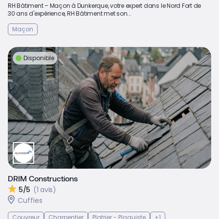
RH Bâtiment – Maçon à Dunkerque, votre expert dans le Nord Fort de
30 ans d'expérience, RH Bâtiment met son...
Maçon
Disponible
DRIM Constructions
5/5
(1 avis)
Cuffies
Couvreur
Charpentier
Platrier - Plaquiste
+1