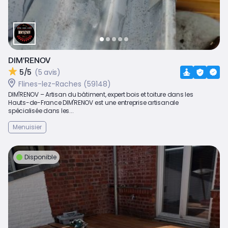
DIM'RENOV
5/5
(5 avis)
Flines-lez-Raches (59148)
DIM'RENOV – Artisan du bâtiment, expert bois et toiture dans les
Hauts-de-France DIM'RENOV est une entreprise artisanale
spécialisée dans les...
Menuisier
Disponible