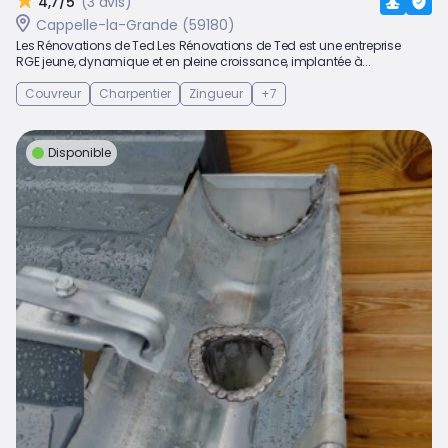
4,7/5
(3 avis)
Cappelle-la-Grande (59180)
Les Rénovations de Ted Les Rénovations de Ted est une entreprise
RGE jeune, dynamique et en pleine croissance, implantée à...
Couvreur
Charpentier
Zingueur
+7
Disponible