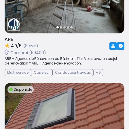
ARB
4,9/5
(8 avis)
Cambrai (59400)
ARB – Agence de Rénovation du Bâtiment 🏗️✨ Vous avez un projet
de rénovation ? ARB – Agence de Rénovation...
Multi service
Carreleur
Conducteur travaux
+9
Disponible