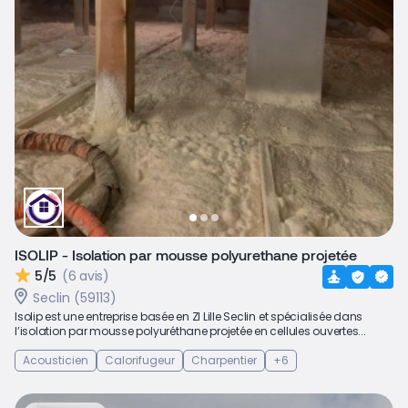
ISOLIP - Isolation par mousse polyurethane projetée
5/5
(6 avis)
Seclin (59113)
Isolip est une entreprise basée en ZI Lille Seclin et spécialisée dans
l’isolation par mousse polyuréthane projetée en cellules ouvertes...
Acousticien
Calorifugeur
Charpentier
+6