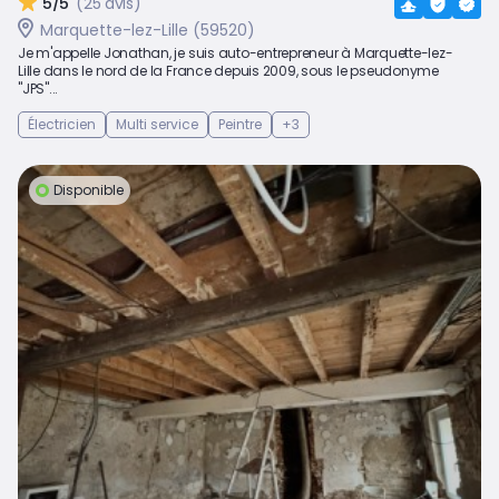
5/5
(25 avis)
Marquette-lez-Lille (59520)
Je m'appelle Jonathan, je suis auto-entrepreneur à Marquette-lez-
Lille dans le nord de la France depuis 2009, sous le pseudonyme
"JPS"...
Électricien
Multi service
Peintre
+3
Disponible