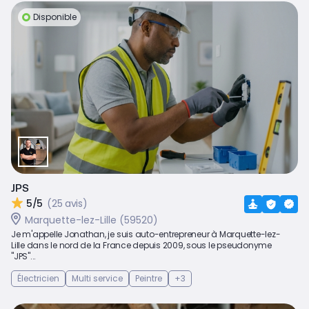
Disponible
JPS
5/5
(25 avis)
Marquette-lez-Lille (59520)
Je m'appelle Jonathan, je suis auto-entrepreneur à Marquette-lez-
Lille dans le nord de la France depuis 2009, sous le pseudonyme
"JPS"...
Électricien
Multi service
Peintre
+3