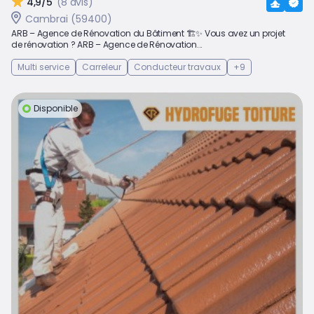
4,9/5
(8 avis)
Cambrai (59400)
ARB – Agence de Rénovation du Bâtiment 🏗️✨ Vous avez un projet
de rénovation ? ARB – Agence de Rénovation...
Multi service
Carreleur
Conducteur travaux
+9
Disponible