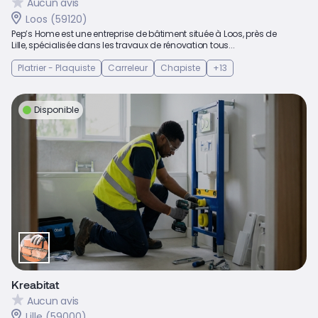
Aucun avis
Loos (59120)
Pep’s Home est une entreprise de bâtiment située à Loos, près de
Lille, spécialisée dans les travaux de rénovation tous...
Platrier - Plaquiste
Carreleur
Chapiste
+13
Disponible
Kreabitat
Aucun avis
Lille (59000)