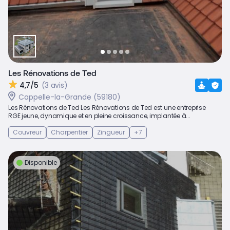
Les Rénovations de Ted
4,7/5
(3 avis)
Cappelle-la-Grande (59180)
Les Rénovations de Ted Les Rénovations de Ted est une entreprise
RGE jeune, dynamique et en pleine croissance, implantée à...
Couvreur
Charpentier
Zingueur
+7
Disponible