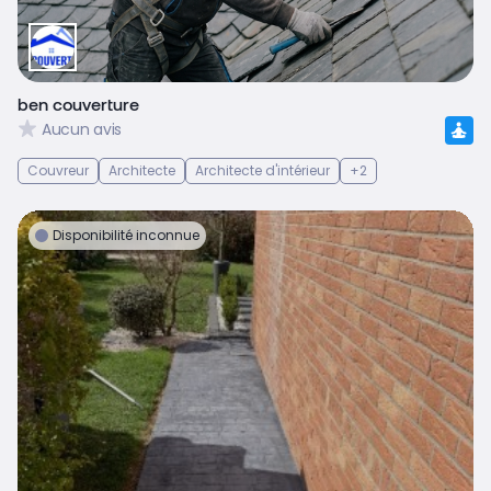
ben couverture
Aucun avis
Couvreur
Architecte
Architecte d'intérieur
+2
Disponibilité inconnue