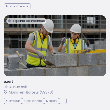
Maître d'œuvre
Disponibilité inconnue
azert
Aucun avis
Mons-en-Barœul (59370)
Carreleur
Gros œuvre
Maçon
+1