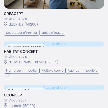
CREACEPT
Aucun avis
LEZENNES (59260)
Décorateur d'intérieur
Maître d'œuvre
Aucune photo
Disponibilité inconnue
HABITAT CONCEPT
Aucun avis
NEUVILLE-SAINT-REMY (59554)
Promoteur immobilier
Maître d'œuvre
Agence Immobilière
+1
Aucune photo
Disponibilité inconnue
CCONCEPT
Aucun avis
Roubaix (59100)