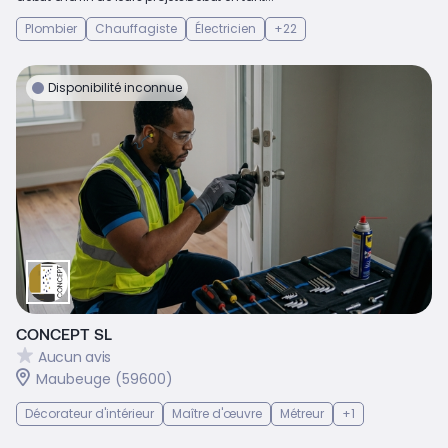
Plombier
Chauffagiste
Électricien
+22
Disponibilité inconnue
CONCEPT SL
Aucun avis
Maubeuge (59600)
Décorateur d'intérieur
Maître d'œuvre
Métreur
+1