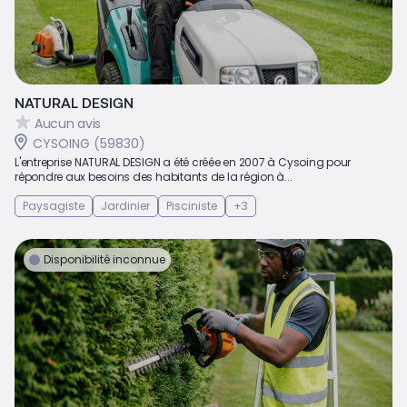
NATURAL DESIGN
Aucun avis
CYSOING (59830)
L'entreprise NATURAL DESIGN a été créée en 2007 à Cysoing pour
répondre aux besoins des habitants de la région à...
Paysagiste
Jardinier
Pisciniste
+3
Disponibilité inconnue