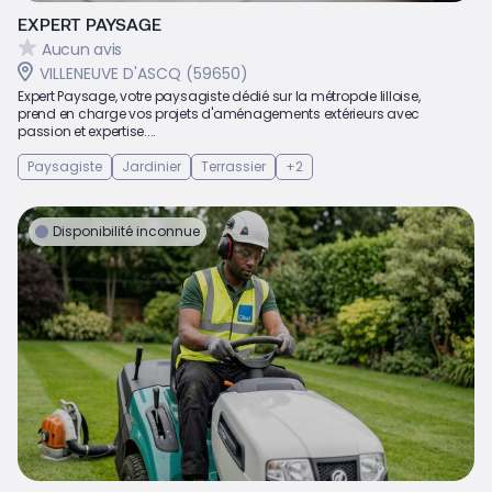
EXPERT PAYSAGE
Aucun avis
VILLENEUVE D'ASCQ (59650)
Expert Paysage, votre paysagiste dédié sur la métropole lilloise,
prend en charge vos projets d'aménagements extérieurs avec
passion et expertise....
Paysagiste
Jardinier
Terrassier
+2
Disponibilité inconnue