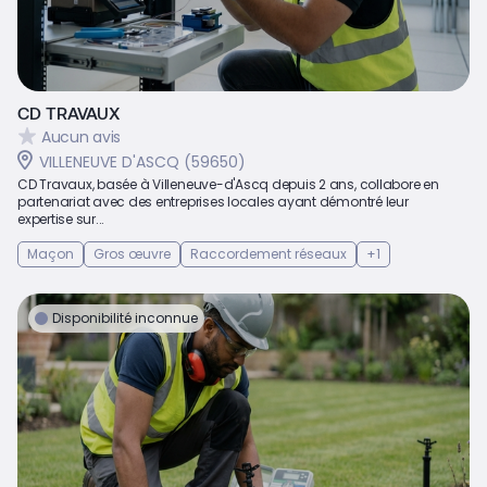
CD TRAVAUX
Aucun avis
VILLENEUVE D'ASCQ (59650)
CD Travaux, basée à Villeneuve-d'Ascq depuis 2 ans, collabore en
partenariat avec des entreprises locales ayant démontré leur
expertise sur...
Maçon
Gros œuvre
Raccordement réseaux
+1
Disponibilité inconnue