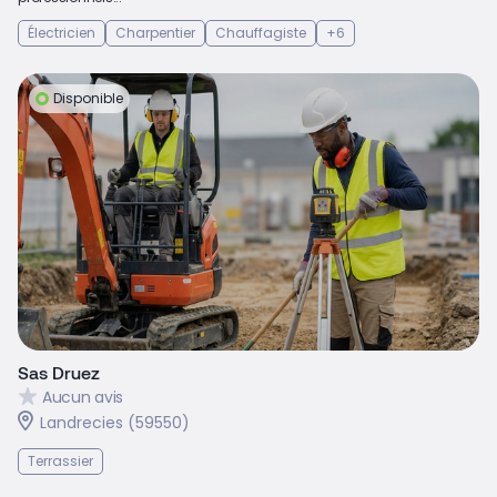
Électricien
Charpentier
Chauffagiste
+6
Disponible
Sas Druez
Aucun avis
Landrecies (59550)
Terrassier