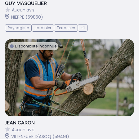
GUY MASQUELIER
Aucun avis
NIEPPE (59850)
Paysagiste
Jardinier
Terrassier
+1
Disponibilité inconnue
JEAN CARON
Aucun avis
VILLENEUVE D'ASCQ (59491)