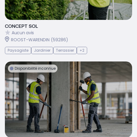
CONCEPT SOL
Aucun avis
ROOST-WARENDIN (59286)
Paysagiste
Jardinier
Terrassier
+2
Disponibilité inconnue