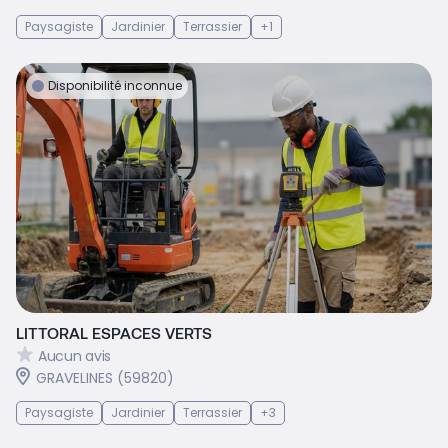
Paysagiste
Jardinier
Terrassier
+1
Disponibilité inconnue
LITTORAL ESPACES VERTS
Aucun avis
GRAVELINES (59820)
Paysagiste
Jardinier
Terrassier
+3