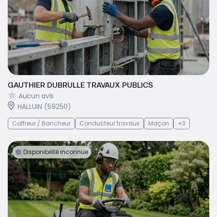
GAUTHIER DUBRULLE TRAVAUX PUBLICS
Aucun avis
HALLUIN (59250)
Coffreur / Bancheur
Conducteur travaux
Maçon
+3
Disponibilité inconnue