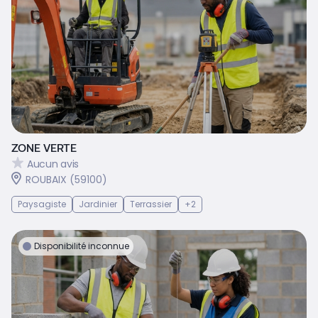
ZONE VERTE
Aucun avis
ROUBAIX (59100)
Paysagiste
Jardinier
Terrassier
+2
Disponibilité inconnue