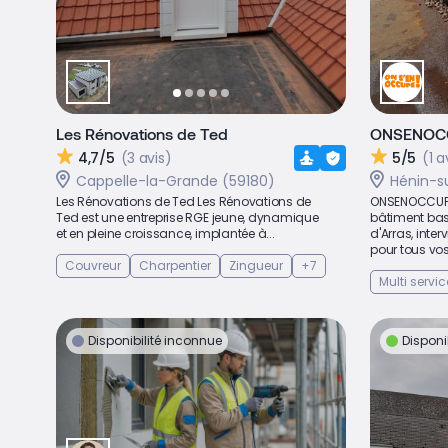
Les Rénovations de Ted
ONSENOC
4,7/5
(3 avis)
5/5
(1 a
Cappelle-la-Grande (59180)
Hénin-s
Les Rénovations de Ted Les Rénovations de
ONSENOCCUPE-
Ted est une entreprise RGE jeune, dynamique
bâtiment bas
et en pleine croissance, implantée à...
d'Arras, inte
pour tous vos
Couvreur
Charpentier
Zingueur
+7
Multi servic
Disponibilité inconnue
Disponi