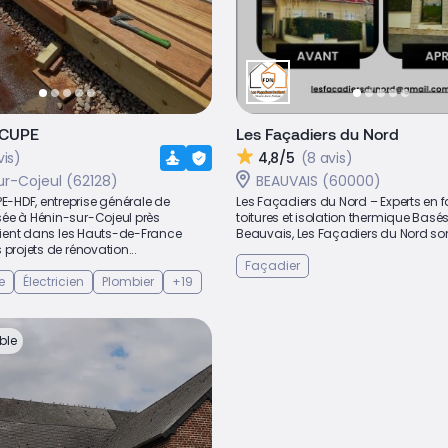
CUPE
Les Façadiers du Nord
vis)
4,8/5
(8 avis)
ur-Cojeul (62128)
BEAUVAIS (60000)
HDF, entreprise générale de
Les Façadiers du Nord – Experts en 
ée à Hénin-sur-Cojeul près
toitures et isolation thermique Basé
rvient dans les Hauts-de-France
Beauvais, Les Façadiers du Nord sont
 projets de rénovation...
Façadier
e
Électricien
Plombier
+19
ble