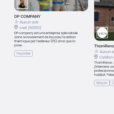
DP COMPANY
Aucun avis
creil (60100)
DP company est une entreprise spécialisée
dans le ravalement de façade, l’isolation
thermique par l’extérieur (ITE) ainsi que la
pose...
ThomReno
Aucun a
Façadier
Catillo
ThomRenov ; S
j'interviens a
professionna
habitat. ° Me
Maçon
C