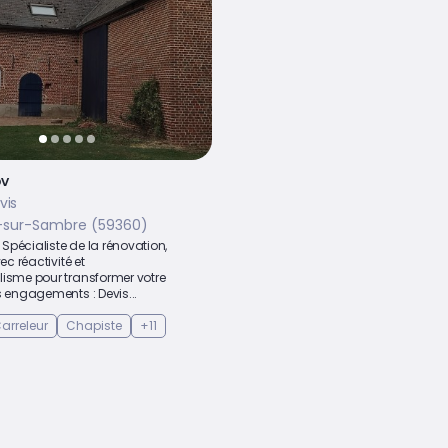
v
vis
n-sur-Sambre (59360)
pécialiste de la rénovation,
vec réactivité et
lisme pour transformer votre
s engagements : Devis...
arreleur
Chapiste
+11