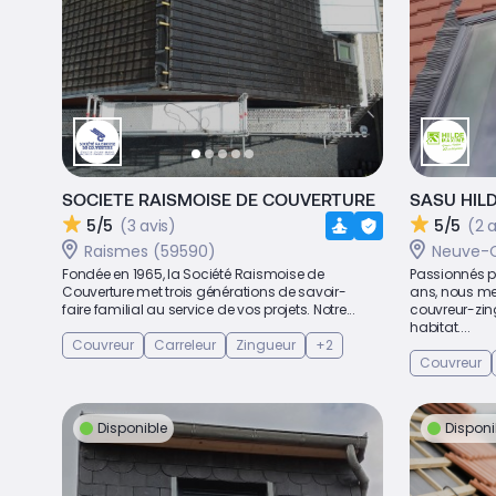
SOCIETE RAISMOISE DE COUVERTURE
SASU HIL
5/5
(3 avis)
5/5
(2 a
Raismes (59590)
Neuve-C
Fondée en 1965, la Société Raismoise de
Passionnés pa
Couverture met trois générations de savoir-
ans, nous met
faire familial au service de vos projets. Notre...
couvreur-zin
habitat....
Couvreur
Carreleur
Zingueur
+2
Couvreur
Disponible
Disponi