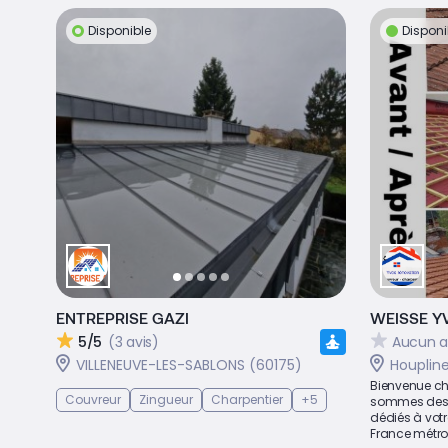
Disponible
Disponi
ENTREPRISE GAZI
WEISSE Y
5/5
(3 avis)
Aucun a
VILLENEUVE-LES-SABLONS (60175)
Houpline
Bienvenue ch
Couvreur
Zingueur
Charpentier
+5
sommes des a
dédiés à vot
France métrop