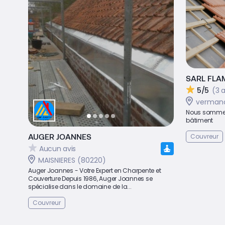
SARL FLA
5/5
(3 a
verman
Nous sommes 
bâtiment
AUGER JOANNES
Couvreur
Aucun avis
MAISNIERES (80220)
Auger Joannes - Votre Expert en Charpente et
Couverture Depuis 1986, Auger Joannes se
spécialise dans le domaine de la...
Couvreur