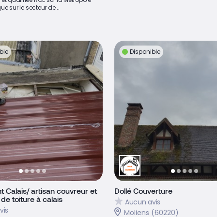
que sur le secteur de...
ble
Disponible
t Calais/ artisan couvreur et
Dollé Couverture
de toiture à calais
Aucun avis
vis
Moliens (60220)