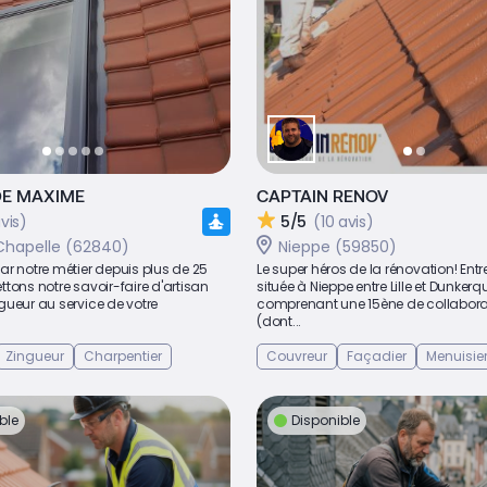
DE MAXIME
CAPTAIN RENOV
vis)
5/5
(10 avis)
hapelle (62840)
Nieppe (59850)
r notre métier depuis plus de 25
Le super héros de la rénovation! Entr
tons notre savoir-faire d'artisan
située à Nieppe entre Lille et Dunkerq
gueur au service de votre
comprenant une 15ène de collabora
(dont...
Zingueur
Charpentier
Couvreur
Façadier
Menuisie
ble
Disponible