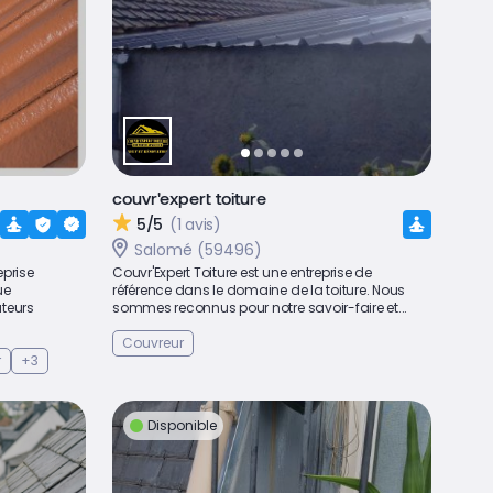
couvr'expert toiture
5/5
(1 avis)
Salomé (59496)
eprise
Couvr'Expert Toiture est une entreprise de
ue
référence dans le domaine de la toiture. Nous
teurs
sommes reconnus pour notre savoir-faire et...
Couvreur
r
+3
Disponible