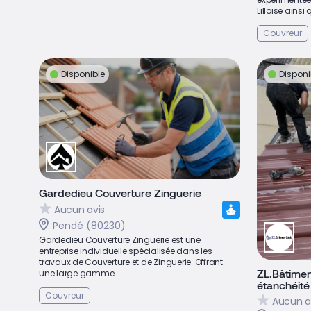
Lilloise ainsi 
Couvreur
Disponible
Disponi
Gardedieu Couverture Zinguerie
Aucun avis
Pendé (80230)
Gardedieu Couverture Zinguerie est une
entreprise individuelle spécialisée dans les
travaux de Couverture et de Zinguerie. Offrant
ZL.Bâtimen
une large gamme...
étanchéité 
Couvreur
Aucun a