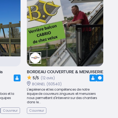
is
BORDEAU COUVERTURE & MENUISERIE
5/5
(12 avis)
BORNEL (60540)
L'expérience et les compétences de notre
bois et la
équipe de couvreurs zingueurs et menuisiers
 équipes
nous permettent d'intervenir sur des chantiers
dans le...
Couvreur
Couvreur