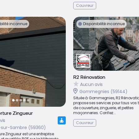
Couvreur
bilité inconnue
Disponibilité inconnue
R2 Rénovation
Aucun avis
Gommegnies (59144)
Située à Gommegnies, R2 Rénovati
propose ses services pour tous vos 
de couverture, zinguerie, et petites
rture Zingueur
maçonneries. Confiez...
vis
Couvreur
n-sur-Sambre (59360)
re Zingueur est une entreprise
et qualifiée RGE sur la Métropole