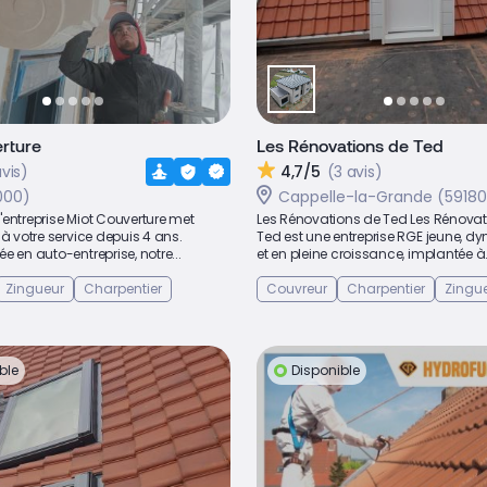
rture
Les Rénovations de Ted
avis)
4,7/5
(3 avis)
9000)
Cappelle-la-Grande (59180
 l'entreprise Miot Couverture met
Les Rénovations de Ted Les Rénovat
 à votre service depuis 4 ans.
Ted est une entreprise RGE jeune, 
e en auto-entreprise, notre...
et en pleine croissance, implantée à.
Zingueur
Charpentier
Couvreur
Charpentier
Zingu
ble
Disponible