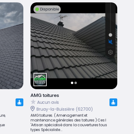
Disponible
AMG toitures
Aucun avis
Bruay-la-Buissière (62700)
ure,
AMG toitures. ( Amenagement et
maintenance générales des toitures ) Ces l
que
'Artisan spécialisé dans la couvertures tous
types Spécialiste...