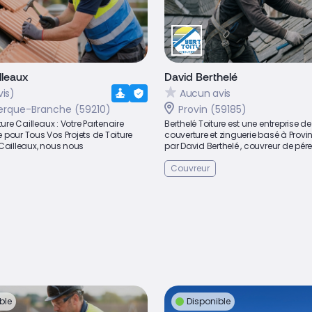
lleaux
David Berthelé
vis)
Aucun avis
rque-Branche (59210)
Provin (59185)
ture Cailleaux : Votre Partenaire
Berthelé Toiture est une entreprise de
pour Tous Vos Projets de Toiture
couverture et zinguerie basé à Provi
 Cailleaux, nous nous
par David Berthelé , couvreur de pére.
.
Couvreur
ble
Disponible