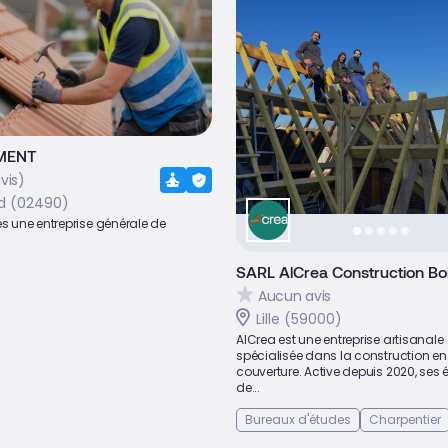
MENT
vis)
d (02490)
une entreprise générale de
SARL AlCrea Construction Bo
Aucun avis
Lille (59000)
AlCrea est une entreprise artisanale
spécialisée dans la construction en 
couverture. Active depuis 2020, ses
de...
Bureaux d'études
Charpentier