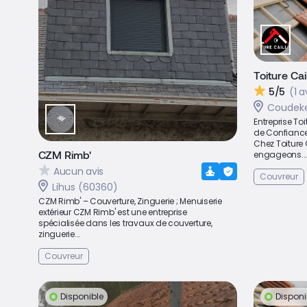
Toiture Cai
5/5
(1 a
Coudeke
Entreprise Toi
de Confiance 
Chez Toiture
CZM Rimb'
engageons..
Aucun avis
Couvreur
Lihus (60360)
CZM Rimb' – Couverture, Zinguerie ; Menuiserie
extérieur CZM Rimb' est une entreprise
spécialisée dans les travaux de couverture,
zinguerie...
Couvreur
Disponible
Disponi