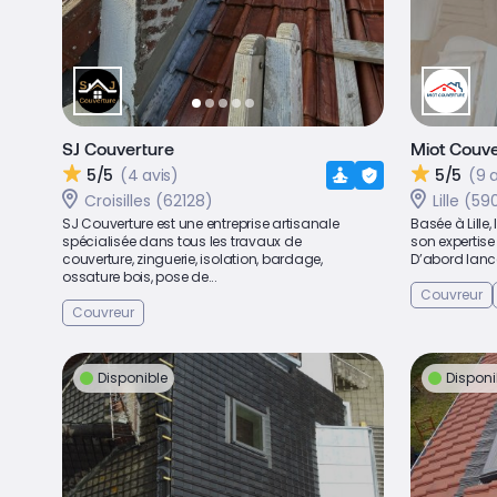
SJ Couverture
Miot Couve
5/5
(4 avis)
5/5
(9 
Croisilles (62128)
Lille (5
SJ Couverture est une entreprise artisanale
Basée à Lille,
spécialisée dans tous les travaux de
son expertise
couverture, zinguerie, isolation, bardage,
D’abord lancé
ossature bois, pose de...
Couvreur
Couvreur
Disponible
Disponi