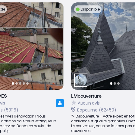
ble
Disponible
VES
LMcouverture
vis
Aucun avis
s (59116)
Bapaume (62450)
ez Yves Rénovation ! Nous
🔨 LMcouverture – Votre expert en toit
rtisans couvreurs et zingueurs
confiance et qualité garanties Chez
re service. Basés en hauts-de-
LMcouverture, nous ne faisons pas 
ole,...
couvrir vos...