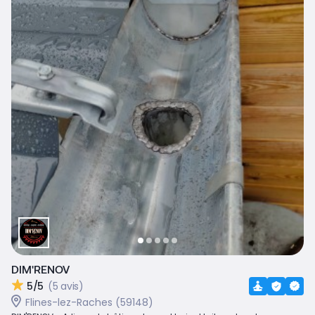
DIM'RENOV
5/5
(5 avis)
Flines-lez-Raches (59148)