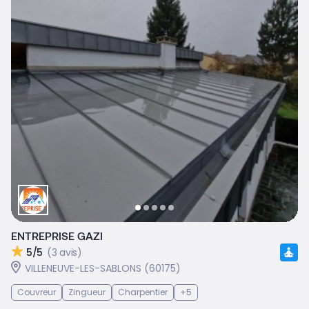
ENTREPRISE GAZI
5/5
(3 avis)
VILLENEUVE-LES-SABLONS (60175)
Couvreur
Zingueur
Charpentier
+5