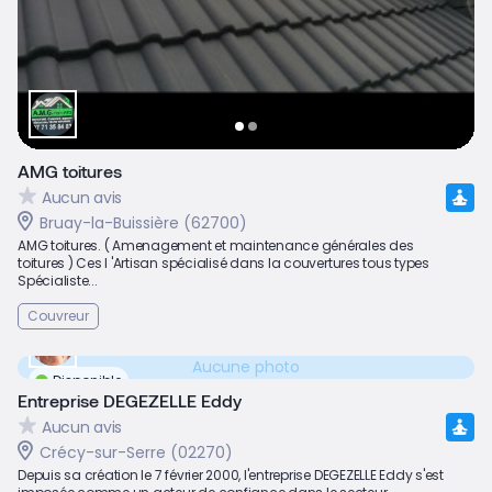
AMG toitures
Aucun avis
Bruay-la-Buissière (62700)
AMG toitures. ( Amenagement et maintenance générales des
toitures ) Ces l 'Artisan spécialisé dans la couvertures tous types
Spécialiste...
Couvreur
Aucune photo
Disponible
Entreprise DEGEZELLE Eddy
Aucun avis
Crécy-sur-Serre (02270)
Depuis sa création le 7 février 2000, l'entreprise DEGEZELLE Eddy s'est