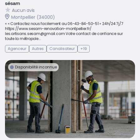
sésam
Aucun avis
Montpellier (34000)
« « Contactez nous facilement au 06-43-84-50-51 » 24h/24 7j/7
https://www.sesam-renovation-montpellier.fr/
les.artisans.sesam@gmail.com Votre contact de confiance sur
toute la métropole...
Agenceur
Autres
Canalisateur
+19
Disponibilité inconnue