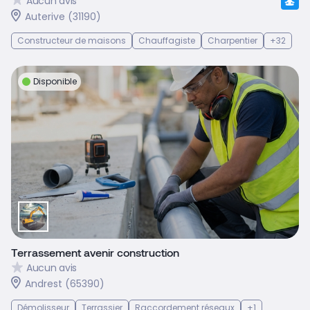
Aucun avis
Auterive (31190)
Constructeur de maisons
Chauffagiste
Charpentier
+32
Disponible
Terrassement avenir construction
Aucun avis
Andrest (65390)
Démolisseur
Terrassier
Raccordement réseaux
+1