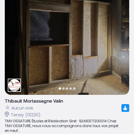
Thibault Mortassagne Valin
Aucun avis
Tenay (01230)
TMV OSSATURE Études et Réalisation Siret : 92483171200014 Chez
TMV OSSATURE, nous vous accompagnons dans tous vos projet
en neuf...