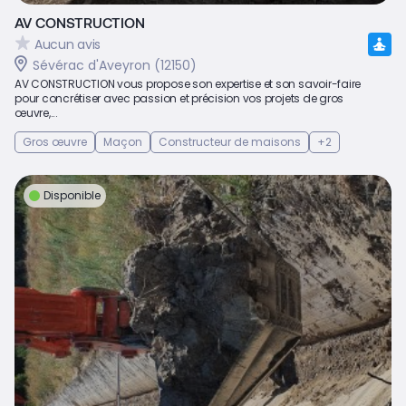
AV CONSTRUCTION
Aucun avis
Sévérac d'Aveyron (12150)
AV CONSTRUCTION vous propose son expertise et son savoir-faire
pour concrétiser avec passion et précision vos projets de gros
œuvre,...
Gros œuvre
Maçon
Constructeur de maisons
+2
Disponible