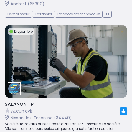
Andrest (65390)
Démolisseur
Terrassier
Raccordement réseaux
+1
Disponible
SALANON TP
Aucun avis
Nissan-lez-Enserune (34440)
Société de travaux publics basé à Nissan-lez-Enserune. La société
fête ses 4ans, toujours sérieux, rigoureux, la satisfaction du client