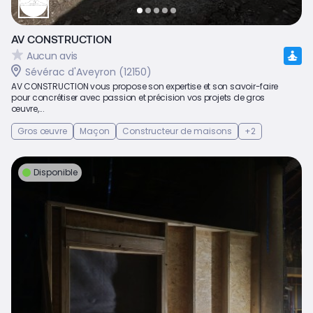
AV CONSTRUCTION
Aucun avis
Sévérac d'Aveyron (12150)
AV CONSTRUCTION vous propose son expertise et son savoir-faire
pour concrétiser avec passion et précision vos projets de gros
œuvre,...
Gros œuvre
Maçon
Constructeur de maisons
+2
Disponible