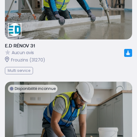
E.D RÉNOV 31
Aucun avis
Frouzins (31270)
Multi service
Disponibilité inconnue