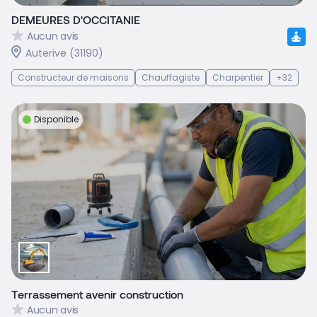
DEMEURES D'OCCITANIE
Aucun avis
Auterive (31190)
Constructeur de maisons
Chauffagiste
Charpentier
+32
Disponible
Terrassement avenir construction
Aucun avis